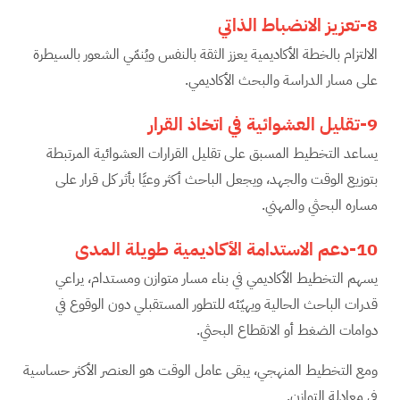
8-تعزيز الانضباط الذاتي
الالتزام بالخطة الأكاديمية يعزز الثقة بالنفس ويُنمّي الشعور بالسيطرة
على مسار الدراسة والبحث الأكاديمي.
9-تقليل العشوائية في اتخاذ القرار
يساعد التخطيط المسبق على تقليل القرارات العشوائية المرتبطة
بتوزيع الوقت والجهد، ويجعل الباحث أكثر وعيًا بأثر كل قرار على
مساره البحثي والمهني.
10-دعم الاستدامة الأكاديمية طويلة المدى
يسهم التخطيط الأكاديمي في بناء مسار متوازن ومستدام، يراعي
قدرات الباحث الحالية ويهيّئه للتطور المستقبلي دون الوقوع في
دوامات الضغط أو الانقطاع البحثي.
ومع التخطيط المنهجي، يبقى عامل الوقت هو العنصر الأكثر حساسية
في معادلة التوازن.