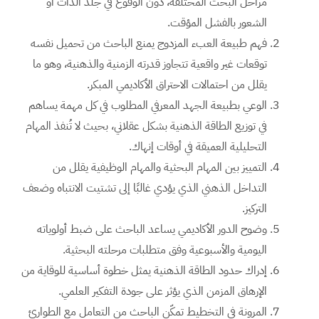
مراحل البحث المختلفة، دون الوقوع في جلد الذات أو
الشعور بالفشل المؤقت.
فهم طبيعة العبء المزدوج يمنع الباحث من تحميل نفسه
توقعات غير واقعية تتجاوز قدرته الزمنية والذهنية، وهو ما
يقلل من احتمالات الاحتراق الأكاديمي المبكر.
الوعي بطبيعة الجهد المعرفي المطلوب في كل مهمة يساهم
في توزيع الطاقة الذهنية بشكل عقلاني، بحيث لا تُنفذ المهام
التحليلية العميقة في أوقات إنهاك.
التمييز بين المهام البحثية والمهام الوظيفية يقلل من
التداخل الذهني الذي يؤدي غالبًا إلى تشتيت الانتباه وضعف
التركيز.
وضوح الدور الأكاديمي يساعد الباحث على ضبط أولوياته
اليومية والأسبوعية وفق متطلبات مرحلته البحثية.
إدراك حدود الطاقة الذهنية يمثل خطوة أساسية للوقاية من
الإرهاق المزمن الذي يؤثر على جودة التفكير العلمي.
المرونة في التخطيط تمكّن الباحث من التعامل مع الطوارئ