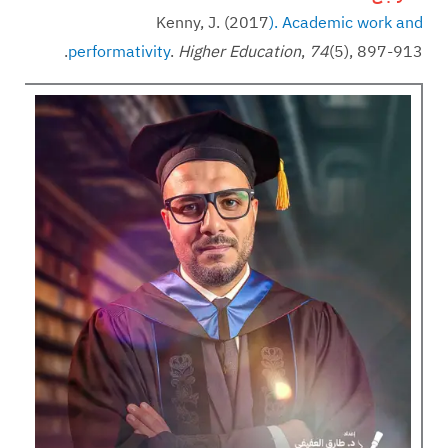
Kenny, J. (2017
). Academic work and
(5), 897-913.‏
74
,
Higher Education
.
performativity