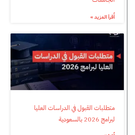
أٌقرأ المزيد »
متطلبات القبول في الدراسات العليا
لبرامج 2026 بالسعودية