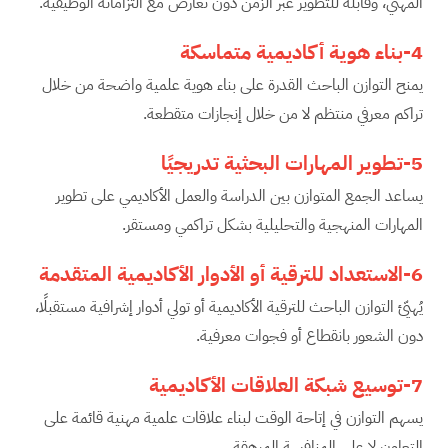
المهني، وقابلة للتطوير عبر الزمن دون تعارض مع التزاماته الوظيفية.
4-بناء هوية أكاديمية متماسكة
يمنح التوازن الباحث القدرة على بناء هوية علمية واضحة من خلال
تراكم معرفي منتظم لا من خلال إنجازات متقطعة.
5-تطوير المهارات البحثية تدريجيًا
يساعد الجمع المتوازن بين الدراسة والعمل الأكاديمي على تطوير
المهارات المنهجية والتحليلية بشكل تراكمي ومستقر.
6-الاستعداد للترقية أو الأدوار الأكاديمية المتقدمة
يُهيّئ التوازن الباحث للترقية الأكاديمية أو تولي أدوار إشرافية مستقبلًا،
دون الشعور بانقطاع أو فجوات معرفية.
7-توسيع شبكة العلاقات الأكاديمية
يسهم التوازن في إتاحة الوقت لبناء علاقات علمية مهنية قائمة على
التعاون لا على المنافسة المرهِقة.