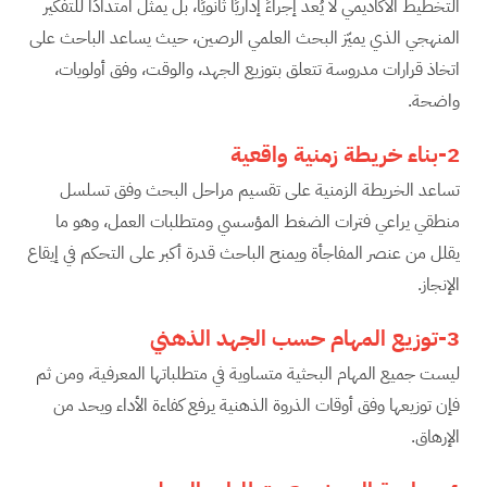
التخطيط الأكاديمي لا يُعد إجراءً إداريًا ثانويًا، بل يمثل امتدادًا للتفكير
المنهجي الذي يميّز البحث العلمي الرصين، حيث يساعد الباحث على
اتخاذ قرارات مدروسة تتعلق بتوزيع الجهد، والوقت، وفق أولويات،
واضحة.
2-بناء خريطة زمنية واقعية
تساعد الخريطة الزمنية على تقسيم مراحل البحث وفق تسلسل
منطقي يراعي فترات الضغط المؤسسي ومتطلبات العمل، وهو ما
يقلل من عنصر المفاجأة ويمنح الباحث قدرة أكبر على التحكم في إيقاع
الإنجاز.
3-توزيع المهام حسب الجهد الذهني
ليست جميع المهام البحثية متساوية في متطلباتها المعرفية، ومن ثم
فإن توزيعها وفق أوقات الذروة الذهنية يرفع كفاءة الأداء ويحد من
الإرهاق.