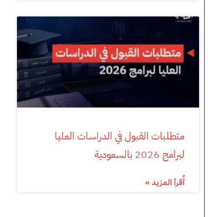
متطلبات القبول في الدراسات العليا
لبرامج 2026 بالسعودية
أٌقرأ المزيد »