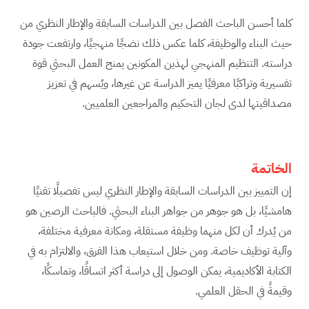
كلما أحسن الباحث الفصل بين الدراسات السابقة والإطار النظري من
حيث البناء والوظيفة، كلما عكس ذلك نضجًا منهجيًا، وارتفعت جودة
دراسته. التنظيم المنهجي لهذين المكونين يمنح العمل البحثي قوة
تفسيرية وتراكبًا معرفيًا يميز الدراسة عن غيرها، ويُسهم في تعزيز
مصداقيتها لدى لجان التحكيم والمراجعين العلميين.
الخاتمة
إن التمييز بين الدراسات السابقة والإطار النظري ليس تفصيلًا تقنيًا
هامشيًا، بل هو جوهر من جواهر البناء البحثي. فالباحث الرصين هو
من يُدرك أن لكل منهما وظيفة مستقلة، ومكانة معرفية مختلفة،
وآلية توظيف خاصة. ومن خلال استيعاب هذا الفرق، والالتزام به في
الكتابة الأكاديمية، يمكن الوصول إلى دراسة أكثر اتساقًا، وتماسكًا،
وقيمةً في الحقل العلمي.