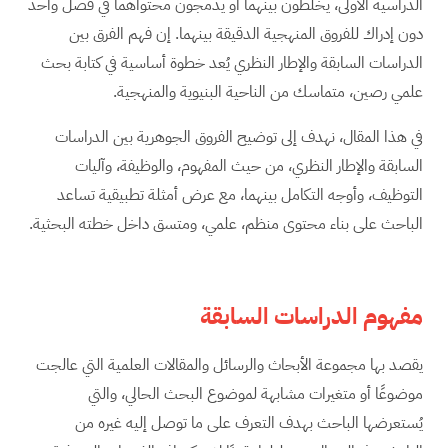
الدراسية الأولى، يخلطون بينهما أو يدمجون محتواهما في فصل واحد
دون إدراك للفروق المنهجية الدقيقة بينهما. إن فهم الفرق بين
الدراسات السابقة والإطار النظري يُعد خطوة أساسية في كتابة بحث
علمي رصين، متماسك من الناحية البنيوية والمنهجية.
في هذا المقال، نهدف إلى توضيح الفروق الجوهرية بين الدراسات
السابقة والإطار النظري، من حيث المفهوم، والوظيفة، وآليات
التوظيف، وأوجه التكامل بينهما، مع عرض أمثلة تطبيقية تساعد
الباحث على بناء محتوى منظم، علمي، ومتسق داخل خطته البحثية.
مفهوم الدراسات السابقة
يقصد بها مجموعة الأبحاث والرسائل والمقالات العلمية التي عالجت
موضوعًا أو متغيرات مشابهة لموضوع البحث الحالي، والتي
يُستعرضها الباحث بهدف التعرف على ما توصل إليه غيره من