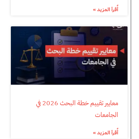
أٌقرأ المزيد »
معايير تقييم خطة البحث 2026 في
الجامعات
أٌقرأ المزيد »