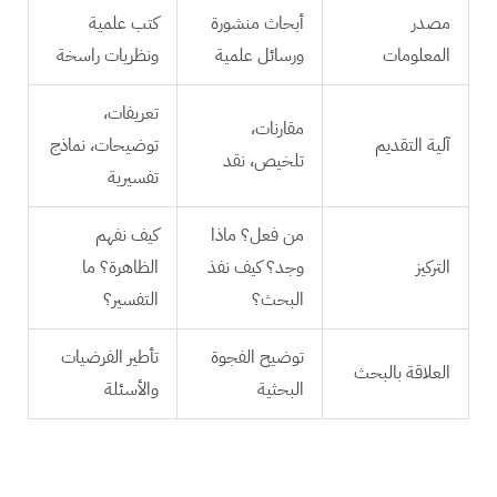
مصدر
أبحاث منشورة
كتب علمية
المعلومات
ورسائل علمية
ونظريات راسخة
تعريفات،
مقارنات،
آلية التقديم
توضيحات، نماذج
تلخيص، نقد
تفسيرية
من فعل؟ ماذا
كيف نفهم
التركيز
وجد؟ كيف نفذ
الظاهرة؟ ما
البحث؟
التفسير؟
توضيح الفجوة
تأطير الفرضيات
العلاقة بالبحث
البحثية
والأسئلة