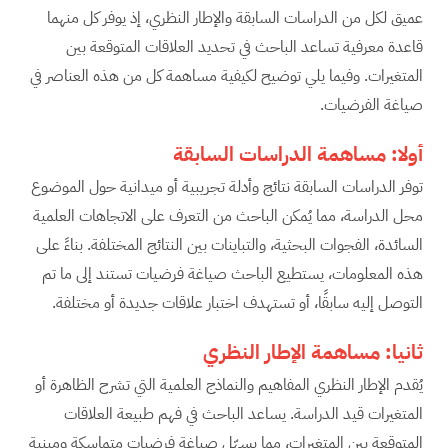
عميق لكل من الدراسات السابقة والإطار النظري، إذ يوفر كل منهما
قاعدة معرفية تساعد الباحث في تحديد العلاقات المتوقعة بين
المتغيرات. وفيما يلي توضيح لكيفية مساهمة كل من هذه العناصر في
صياغة الفرضيات.
أولا: مساهمة
الدراسات السابقة
توفر الدراسات السابقة نتائج وأدلة تجريبية أو ميدانية حول الموضوع
محل الدراسة، مما يُمكن الباحث من التعرف على الاتجاهات العلمية
السائدة، الفجوات البحثية، والتباينات بين النتائج المختلفة. بناءً على
هذه المعلومات، يستطيع الباحث صياغة فرضيات تستند إلى ما تم
التوصل إليه سابقًا، أو تستهدف اختبار علاقات جديدة أو مختلفة.
ثانيا: مساهمة
الإطار النظري
يُقدم الإطار النظري المفاهيم والنماذج العلمية التي تشرح الظاهرة أو
المتغيرات قيد الدراسة. يساعد الباحث في فهم طبيعة العلاقات
المتوقعة بين المتغيرات، مما يسهّل صياغة فرضيات متماسكة ومبنية