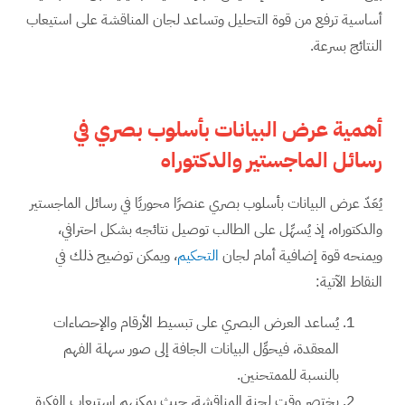
أساسية ترفع من قوة التحليل وتساعد لجان المناقشة على استيعاب
النتائج بسرعة.
أهمية عرض البيانات بأسلوب بصري في
رسائل الماجستير والدكتوراه
يُعَدّ عرض البيانات بأسلوب بصري عنصرًا محوريًا في رسائل الماجستير
والدكتوراه، إذ يُسهِّل على الطالب توصيل نتائجه بشكل احترافي،
ويمنحه قوة إضافية أمام لجان
التحكيم
، ويمكن توضيح ذلك في
النقاط الآتية:
يُساعد العرض البصري على تبسيط الأرقام والإحصاءات
المعقدة، فيحوِّل البيانات الجافة إلى صور سهلة الفهم
بالنسبة للممتحنين.
يختصر وقت لجنة المناقشة، حيث يمكنهم استيعاب الفكرة