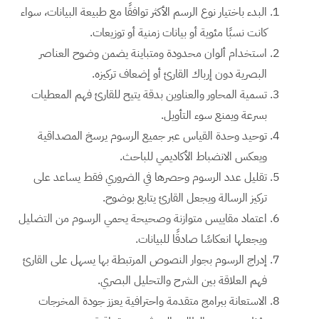
البدء باختيار نوع الرسم الأكثر توافقًا مع طبيعة البيانات، سواء
كانت نسبًا مئوية أو بيانات زمنية أو توزيعات.
استخدام ألوان محدودة ومتباينة يضمن وضوح العناصر
البصرية دون إرباك القارئ أو إضعاف تركيزه.
تسمية المحاور والعناوين بدقة يتيح للقارئ فهم المعطيات
بسرعة ويمنع سوء التأويل.
توحيد وحدة القياس عبر جميع الرسوم يرسخ المصداقية
ويعكس الانضباط الأكاديمي للباحث.
تقليل عدد الرسوم وحصرها في الضروري فقط يساعد على
تركيز الرسالة ويجعل القارئ يتابع بوضوح.
اعتماد مقاييس متوازنة وصحيحة يحمي الرسوم من التضليل
ويجعلها انعكاسًا صادقًا للبيانات.
إدراج الرسوم بجوار النصوص المرتبطة بها يسهل على القارئ
فهم العلاقة بين الشرح والتحليل البصري.
الاستعانة ببرامج متقدمة واحترافية يعزز جودة المخرجات