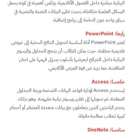
البيانية مباشرة داخل الفصول الأكاديمية. وتكمن أهميته في كونه يجعل
الرسائل العلمية متكاملة، بحيث تظهر البيانات النصية والبصرية في
سياق واحد دون الحاجة إلى برامج إضافية.
رابعا:
PowerPoint
يُعتبر PowerPoint أداة أساسية لتحويل النتائج البحثية إلى عروض
تقديمية منظمة. حيث يمكن للطالب أن يدمج الجداول والرسوم
البيانية داخل الشرائح ليعرضها بأسلوب يسهّل فهمها على لجان
المناقشة، مما يزيد من قوة العرض الأكاديمي.
خامسا:
Access
يُستخدم Access لإدارة قواعد البيانات الضخمة وربط الجداول
المعقدة، ثم تحويلها إلى تقارير ورسوم بيانية مفهومة. وهو بذلك
يخدم الباحثين الذين يتعاملون مع بيانات متعددة المصادر أو أحجام
كبيرة تتطلب معالجة دقيقة.
سادسا:
OneNote