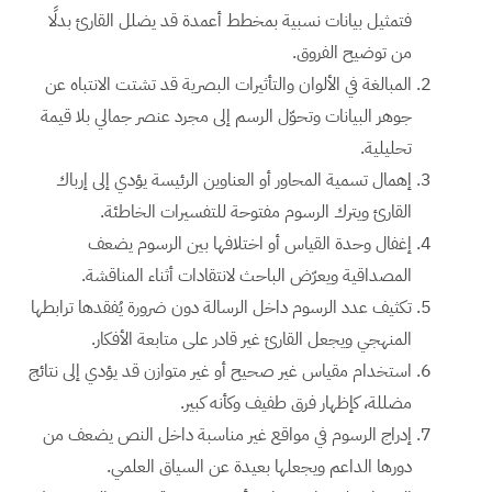
فتمثيل بيانات نسبية بمخطط أعمدة قد يضلل القارئ بدلًا
من توضيح الفروق.
المبالغة في الألوان والتأثيرات البصرية قد تشتت الانتباه عن
جوهر البيانات وتحوّل الرسم إلى مجرد عنصر جمالي بلا قيمة
تحليلية.
إهمال تسمية المحاور أو العناوين الرئيسة يؤدي إلى إرباك
القارئ ويترك الرسوم مفتوحة للتفسيرات الخاطئة.
إغفال وحدة القياس أو اختلافها بين الرسوم يضعف
المصداقية ويعرّض الباحث لانتقادات أثناء المناقشة.
تكثيف عدد الرسوم داخل الرسالة دون ضرورة يُفقدها ترابطها
المنهجي ويجعل القارئ غير قادر على متابعة الأفكار.
استخدام مقياس غير صحيح أو غير متوازن قد يؤدي إلى نتائج
مضللة، كإظهار فرق طفيف وكأنه كبير.
إدراج الرسوم في مواقع غير مناسبة داخل النص يضعف من
دورها الداعم ويجعلها بعيدة عن السياق العلمي.