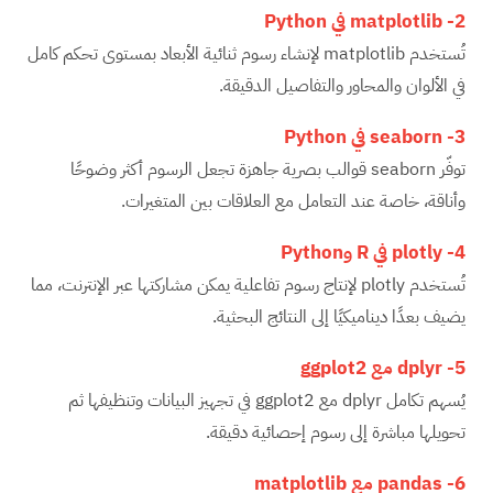
2-
matplotlib
في
Python
تُستخدم matplotlib لإنشاء رسوم ثنائية الأبعاد بمستوى تحكم كامل
في الألوان والمحاور والتفاصيل الدقيقة.
3-
seaborn
في
Python
توفّر seaborn قوالب بصرية جاهزة تجعل الرسوم أكثر وضوحًا
وأناقة، خاصة عند التعامل مع العلاقات بين المتغيرات.
4-
plotly
في
R
و
Python
تُستخدم plotly لإنتاج رسوم تفاعلية يمكن مشاركتها عبر الإنترنت، مما
يضيف بعدًا ديناميكيًا إلى النتائج البحثية.
5-
dplyr
مع
ggplot2
يُسهم تكامل dplyr مع ggplot2 في تجهيز البيانات وتنظيفها ثم
تحويلها مباشرة إلى رسوم إحصائية دقيقة.
6-
pandas
مع
matplotlib