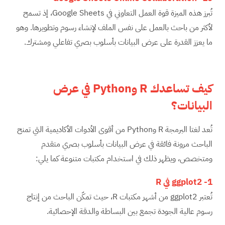
تُبرز هذه الميزة قوة العمل التعاوني في Google Sheets، إذ تسمح
لأكثر من باحث بالعمل على نفس الملف لإنشاء رسوم وتطويرها. وهو
ما يعزز القدرة على عرض البيانات بأسلوب بصري تفاعلي ومشترك.
كيف تساعدك
R
و
Python
في عرض
البيانات؟
تُعد لغتا البرمجة R وPython من أقوى الأدوات الأكاديمية التي تمنح
الباحث مرونة فائقة في عرض البيانات بأسلوب بصري متقدم
ومتخصص، ويظهر ذلك في استخدام مكتبات متنوعة كما يلي:
1-
ggplot2
في
R
تُعتبر ggplot2 من أشهر مكتبات R، حيث تمكّن الباحث من إنتاج
رسوم عالية الجودة تجمع بين البساطة والدقة الإحصائية.