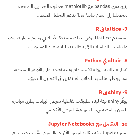
يتيح دمج pandas مع matplotlib معالجة الجداول الضخمة
وتحويلها إلى رسوم بيانية مرنة تدعم التحليل العميق.
7-
lattice
في
R
تُستخدم lattice لعرض بيانات متعددة الأبعاد في رسوم متوازية، وهو
ما يناسب الدراسات التي تتطلب تحليلًا متعدد المستويات.
8-
altair
في
Python
تمتاز altair بسهولة الاستخدام وبنية تعتمد على الأوامر البسيطة،
مما يجعلها مناسبة للطلاب المبتدئين في التحليل البصري.
9-
shiny
في
R
يوفّر shiny بيئة لبناء تطبيقات تفاعلية تعرض البيانات بطرق مباشرة
للجان والمشرفين، ما يعزز قوة العرض الأكاديمي.
10- التكامل مع
Jupyter Notebooks
يُعتبر Jupyter بيئة مثالية لتوثيق الأكواد والرسوم معًا، حيث يسمح