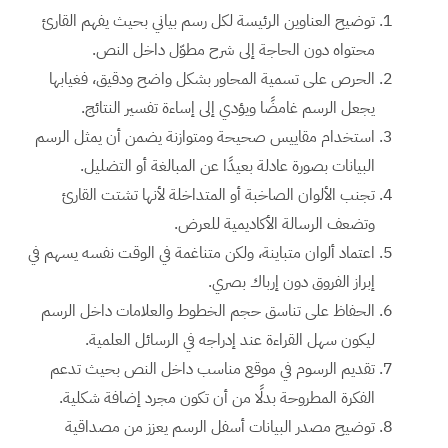
توضيح العناوين الرئيسة لكل رسم بياني بحيث يفهم القارئ
محتواه دون الحاجة إلى شرح مطوّل داخل النص.
الحرص على تسمية المحاور بشكل واضح ودقيق، فغيابها
يجعل الرسم غامضًا ويؤدي إلى إساءة تفسير النتائج.
استخدام مقاييس صحيحة ومتوازنة يضمن أن يمثل الرسم
البيانات بصورة عادلة بعيدًا عن المبالغة أو التضليل.
تجنب الألوان الصاخبة أو المتداخلة لأنها تشتت القارئ
وتضعف الرسالة الأكاديمية للعرض.
اعتماد ألوان متباينة، ولكن متناغمة في الوقت نفسه يسهم في
إبراز الفروق دون إرباك بصري.
الحفاظ على تناسق حجم الخطوط والعلامات داخل الرسم
ليكون سهل القراءة عند إدراجه في الرسائل العلمية.
تقديم الرسوم في موقع مناسب داخل النص بحيث تدعم
الفكرة المطروحة بدلًا من أن تكون مجرد إضافة شكلية.
توضيح مصدر البيانات أسفل الرسم يعزز من مصداقية