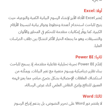
أولا:
Excel
يُعتبر Excel الأداة الأبرز لإنشاء الرسوم البيانية الكمية والنوعية، حيث
يتيح للباحث استخدام أعمدة وخطوط ودوائر بيانية لتبسيط الأرقام
الكبيرة. كما يوفّر إمكانيات متقدمة للتحكم في المحاور والألوان
والتنسيقات، وهو ما يجعله الخيار الأكثر انتشارًا بين طلاب الدراسات
العليا.
ثانيا:
Power BI
يُقدّم Power BI تجربة تحليلية تفاعلية متقدمة، إذ يسمح للباحث
ببناء تقارير ديناميكية ورسوم متغيرة مع تغير البيانات. ويمكّنه من
استكشاف العلاقات الإحصائية بشكل بصري مباشر، مما يعزز فهمه
العميق للنتائج ويُثري النقاش العلمي أثناء عرض الرسالة
.
ثالثا:
Word
لا يقتصر دور Word على تحرير النصوص، بل يدعم إدراج الرسوم