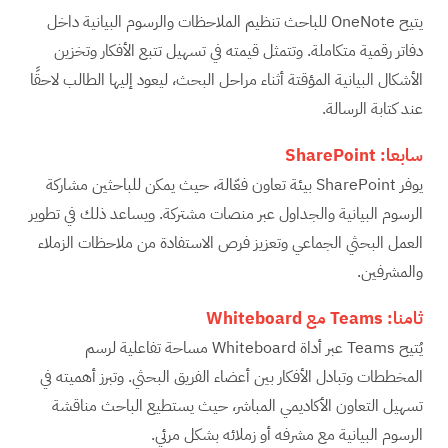
يتيح OneNote للباحث تنظيم الملاحظات والرسوم البيانية داخل
دفاتر رقمية متكاملة. وتتمثل قيمته في تسهيل تتبع الأفكار وتخزين
الأشكال البيانية المؤقتة أثناء مراحل البحث، ليعود إليها الطالب لاحقًا
عند كتابة الرسالة.
سابعا:
SharePoint
يوفر SharePoint بيئة تعاون فعّالة، حيث يمكن للباحثين مشاركة
الرسوم البيانية والجداول عبر منصات مشتركة. ويساعد ذلك في تطوير
العمل البحثي الجماعي وتعزيز فرص الاستفادة من ملاحظات الزملاء
والمشرفين.
ثامنا:
Teams
مع
Whiteboard
يُتيح Teams عبر أداة Whiteboard مساحة تفاعلية لرسم
المخططات وتبادل الأفكار بين أعضاء الفريق البحثي. وتبرز أهميته في
تسهيل التعاون الأكاديمي المباشر، حيث يستطيع الباحث مناقشة
الرسوم البيانية مع مشرفه أو زملائه بشكل مرئي.