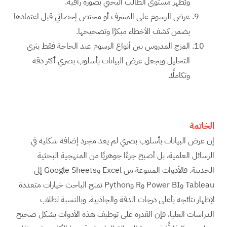
ويُظهر مستوى الطالب البحثي بصورة راقية.
عرض الرسوم على المشرف أو مختص إحصائي قبل اعتمادها
يضمن كشف الأخطاء مبكرًا وتصحيحها.
المزج المدروس بين أنواع الرسوم عند الحاجة فقط يثري
التحليل ويجعل عرض البيانات بأسلوب بصري أكثر دقة
وتكاملًا.
الخاتمة
إن عرض البيانات بأسلوب بصري لم يعد مجرد إضافة شكلية في
الرسائل العلمية، بل أصبح جزءًا جوهريًا من المنهجية البحثية
الحديثة. فالأدوات المتنوعة من Excel وGoogle Sheets إلى
Tableau وPower BI وR وPython تمنح الباحث خيارات متعددة
لإظهار نتائجه بأعلى درجات الدقة والجاذبية. وبالنسبة لطلاب
الدراسات العليا، فإن القدرة على توظيف هذه الأدوات بشكل صحيح