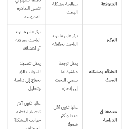
المتوقعة
معالجة مشكلة
تفسير الظاهرة
البحث
المدروسة
يركز على ما يريد
يركز على ما يريد
التركيز
الباحث معرفته
الباحث تحقيقه
أو اكتشافه
يمثل ترجمة
يمثل تفصيلا
العلاقة بمشكلة
مباشرة لما
للجوانب التي
البحث
يسعي البحث
تحتاج إلى دراسة
إلى إنجازه
وتحليل
غالبا تكون أكثر
غالبا تكون أقل
عددها في
تفصيلا لتغطية
عددا وأكثر
الدراسة
جوانب المشكلة
شمولا
المختلفة