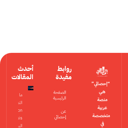
روابط
أحدث
مفيدة
المقالات
“إحصائي”
هي
الصفحة
ما هو تحليل
الرئيسية
منصة
التعديل
عربية
Moderation
عن
متخصصة
إحصائي
Analysis في
في
البحث