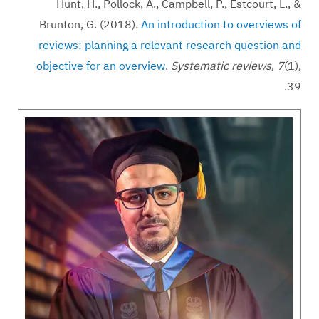
Hunt, H., Pollock, A., Campbell, P., Estcourt, L., &
Brunton, G. (2018).
An introduction to overviews of
reviews: planning a relevant research question and
objective for an overview
.
Systematic reviews
,
7
(1),
39.‏