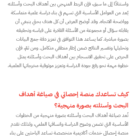
واستنادًا إلى ما سبق، فإن الربط المنهجي بين أهداف البحث وأسئلته
يُعد من العوامل الأساسية التي تسهم في بناء دراسة علمية متماسكة
وواضحة الاتجاه. وقد أوضح العرض أن كل هدف بحثي ينبغي أن
يقابله سؤال أو مجموعة من الأسئلة القادرة على قياسه وتحقيقه
بصورة مباشرة. كما يساعد هذا التوافق في تعزيز دقة جمع البيانات
وتحليلها وتفسير النتائج ضمن إطار منطقي متكامل. ومن ثمّ، فإن
الحرص على تحقيق الانسجام بين أهداف البحث وأسئلته يمثل
خطوة مهمة نحو رفع جودة الدراسة وتعزيز موثوقية مخرجاتها العلمية.
كيف تساعدك منصة إحصائي في صياغة أهداف
البحث وأسئلته بصورة منهجية؟
تُعد صياغة أهداف البحث وأسئلته بصورة منهجية من الخطوات
الأساسية التي تضمن وضوح الدراسة واتساقها العلمي، ولذلك تقدم
منصة إحصائي خدمات أكاديمية متخصصة تساعد الباحثين على بناء