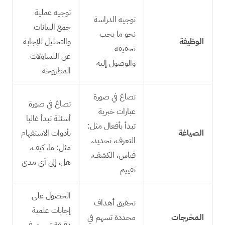
توجيه عملية
توجيه الدراسة
جمع البيانات
نحو ما يجب
الوظيفة
والتحليل للإجابة
تحقيقه
عن التساؤلات
والوصول إليه
المطروحة
تصاغ في صورة
تصاغ في صورة
عبارات خبرية
أسئلة تبدأ غالبا
تبدأ بأفعال مثل:
الصياغة
بأدوات الاستفهام
التعرف، تحديد،
مثل: ما، كيف،
قياس، الكشف،
هل، إلى أي مدي
تقييم
الحصول على
تحقيق أهداف
إجابات علمية
المخرجات
محددة تسهم في
دقيقة تسهم في