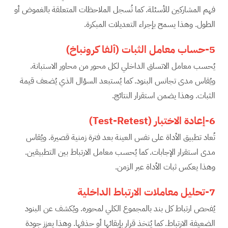
فهم المشاركين للأسئلة. كما تُسجل الملاحظات المتعلقة بالغموض أو
الطول. وهذا يسمح بإجراء التعديلات المبكرة.
5-حساب معامل الثبات (ألفا كرونباخ)
يُحسب معامل الاتساق الداخلي لكل محور من محاور الاستبانة.
ويُقاس مدى تجانس البنود. كما يُستبعد السؤال الذي يُضعف قيمة
الثبات. وهذا يضمن استقرار النتائج.
6-إعادة الاختبار
(Test-Retest)
تُعاد تطبيق الأداة على نفس العينة بعد فترة زمنية قصيرة. ويُقاس
مدى استقرار الإجابات. كما يُحسب معامل الارتباط بين التطبيقين.
وهذا يعكس ثبات الأداة عبر الزمن.
7-تحليل معاملات الارتباط الداخلية
يُفحص ارتباط كل بند بالمجموع الكلي لمحوره. ويُكشف عن البنود
الضعيفة الارتباط. كما يُتخذ قرار بإبقائها أو حذفها. وهذا يعزز جودة