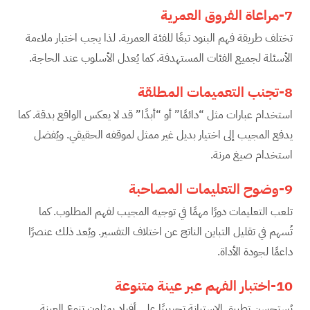
7-مراعاة الفروق العمرية
تختلف طريقة فهم البنود تبعًا للفئة العمرية. لذا يجب اختبار ملاءمة
الأسئلة لجميع الفئات المستهدفة. كما يُعدل الأسلوب عند الحاجة.
8-تجنب التعميمات المطلقة
استخدام عبارات مثل “دائمًا” أو “أبدًا” قد لا يعكس الواقع بدقة. كما
يدفع المجيب إلى اختيار بديل غير ممثل لموقفه الحقيقي. ويُفضل
استخدام صيغ مرنة.
9-وضوح التعليمات المصاحبة
تلعب التعليمات دورًا مهمًا في توجيه المجيب لفهم المطلوب. كما
تُسهم في تقليل التباين الناتج عن اختلاف التفسير. ويُعد ذلك عنصرًا
داعمًا لجودة الأداة.
10-اختبار الفهم عبر عينة متنوعة
يُستحسن تطبيق الاستبانة تجريبيًا على أفراد يمثلون تنوع العينة