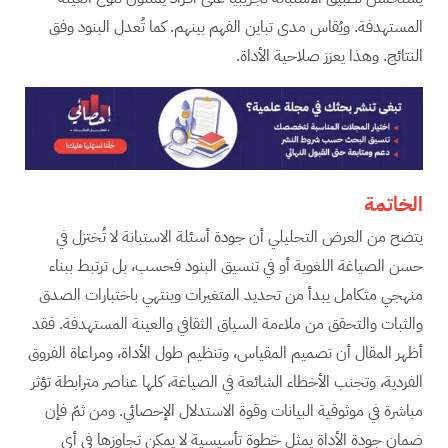
المستهدفة. ويُقاس مدى تباين الفهم بينهم. كما تُعدل البنود وفق
النتائج. وهذا يعزز صلاحية الأداة.
الخاتمة
يتضح من العرض التحليلي أن جودة أسئلة الاستبانة لا تُختزل في
حسن الصياغة اللغوية أو في تنسيق البنود فحسب، بل ترتبط ببناء
منهجي متكامل يبدأ من تحديد المتغيرات وينتهي باختبارات الصدق
والثبات والتحقق من ملاءمة السياق الثقافي والعينة المستهدفة. فقد
أظهر المقال أن تصميم المقياس، وتنظيم طول الأداة، ومراعاة الفروق
الفردية، وتجنب الأخطاء الشائعة في الصياغة، كلها عناصر مترابطة تؤثر
مباشرة في موثوقية البيانات وقوة الاستدلال الإحصائي. ومن ثمّ فإن
ضمان جودة الأداة يمثل خطوة تأسيسية لا يمكن تجاوزها في أي