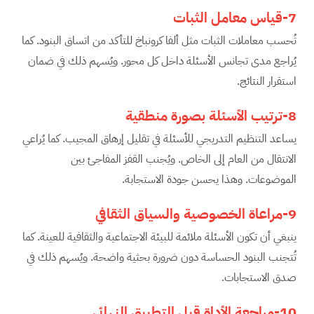
7-قياس معامل الثبات
تُحسب معاملات الثبات مثل ألفا كرونباخ للتأكد من اتساق البنود. كما
يُراجع مدى تجانس الأسئلة داخل كل محور. ويُسهم ذلك في ضمان
استقرار النتائج.
8-ترتيب الأسئلة بصورة منطقية
يساعد التنظيم التدريجي للأسئلة في تقليل إرهاق المجيب. كما يُراعي
الانتقال من العام إلى الخاص. ويُجنب القفز المفاجئ بين
الموضوعات. وهذا يحسن جودة الاستجابة.
9-مراعاة الخصوصية والسياق الثقافي
ينبغي أن تكون الأسئلة ملائمة للبيئة الاجتماعية والثقافية للعينة. كما
تُتجنب البنود الحساسة دون ضرورة بحثية واضحة. ويُسهم ذلك في
صدق الاستجابات.
10-مراجعة الأداة قبل التطبيق النهائي