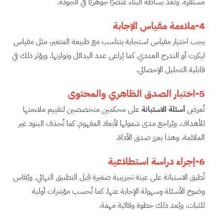
مستقرة. وتُعد بساطة البناء عنصرًا جوهريًا في الجودة.
4-ملاءمة مقياس الإجابة
يجب اختيار مقياس استجابة يتناسب مع طبيعة المتغير، مثل مقياس
ليكرت أو التدرج العددي. كما يُراعى عدد البدائل وتوازنها. ويؤثر ذلك في
قابلية التحليل الإحصائي.
5-اختبار الصدق الظاهري والمحتوى
تُعرض
أسئلة الاستبانة
على محكمين متخصصين لتقييم ملاءمتها
للأهداف. ويُراجع مدى شمولها لأبعاد المفهوم. كما تُحذف البنود غير
الملائمة. وهذا يعزز صدق الأداة.
6-إجراء دراسة استطلاعية
تُطبق الاستبانة على عينة تجريبية صغيرة قبل التطبيق النهائي. ويُقاس
وضوح الأسئلة وسهولة الإجابة عنها. كما تُحسب مؤشرات أولية
للثبات. ويُعد ذلك خطوة وقائية مهمة.