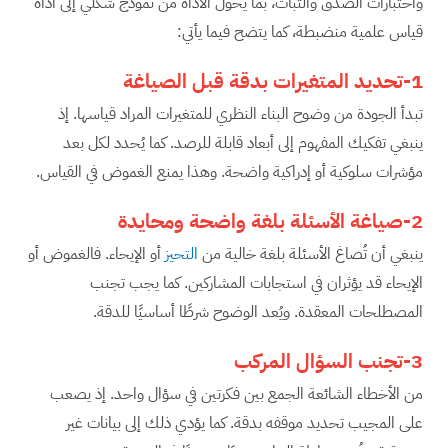
واختبارات الصدق والثبات، بما يحول الأداة من نموذج شكلي إلى أداة
قياس علمية منضبطة، كما يتضح فيما يأتي:
1-تحديد المتغيرات بدقة قبل الصياغة
تبدأ الجودة من وضوح البناء النظري للمتغيرات المراد قياسها. إذ
ينبغي تفكيك المفهوم إلى أبعاد قابلة للرصد. كما يُحدد لكل بعد
مؤشرات سلوكية أو إدراكية واضحة. وهذا يمنع الغموض في القياس.
2-صياغة الأسئلة بلغة واضحة ومحايدة
ينبغي أن تُصاغ الأسئلة بلغة خالية من
التحيز
أو الإيحاء. فالغموض أو
الإيحاء قد يؤثران في استجابات المشاركين. كما يجب تجنب
المصطلحات المعقدة. ويُعد الوضوح شرطًا أساسيًا للدقة.
3-تجنب السؤال المركب
من الأخطاء الشائعة الجمع بين فكرتين في سؤال واحد. إذ يصعب
على المجيب تحديد موقفه بدقة. كما يؤدي ذلك إلى بيانات غير