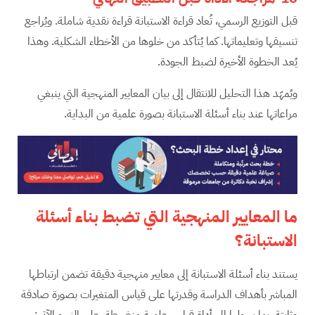
قبل التوزيع الرسمي، تُعاد قراءة الاستبانة قراءة نقدية شاملة. ويُراجع
تنسيقها وتعليماتها. كما يُتأكد من خلوها من الأخطاء الشكلية. وهذا
يُعد الخطوة الأخيرة لضبط الجودة.
ويُمهّد هذا التحليل للانتقال إلى بيان المعايير المنهجية التي ينبغي
مراعاتها عند بناء أسئلة الاستبانة بصورة علمية من البداية.
ما المعايير المنهجية التي تضبط بناء أسئلة
الاستبانة؟
يستند بناء أسئلة الاستبانة إلى معايير منهجية دقيقة تضمن ارتباطها
المباشر بأهداف الدراسة وقدرتها على قياس المتغيرات بصورة صادقة
وثابتة، بما يحولها إلى أداة قياس علمية منضبطة، على النحو الآتي: