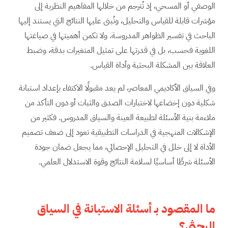
الوصفي أو المسحي، إذ تُترجم من خلالها المفاهيم النظرية إلى
مؤشرات قابلة للقياس والتحليل، وتُبنى عليها النتائج التي يستند إليها
الباحث في تفسير الظواهر المدروسة. ولا تكمن أهميتها في صياغتها
اللغوية فحسب، بل في قدرتها على تمثيل المتغيرات بدقة، وضبط
العلاقة بين المشكلة البحثية وأداة القياس.
وفي السياق الأكاديمي المعاصر، لم يعد مقبولًا الاكتفاء بإعداد استبانة
شكلية دون إخضاعها لاختبارات الصدق والثبات أو دون التأكد من
ملاءمة بنية الأسئلة لطبيعة العينة والسياق المدروس. فكثير من
الإشكالات المنهجية في الدراسات التطبيقية تعود إلى ضعف تصميم
الأداة لا إلى خلل في التحليل الإحصائي، مما يجعل ضمان جودة
الأسئلة شرطًا أساسيًا لسلامة النتائج وقوة الاستدلال العلمي.
ما المقصود بـ أسئلة الاستبانة في السياق
البحثي؟