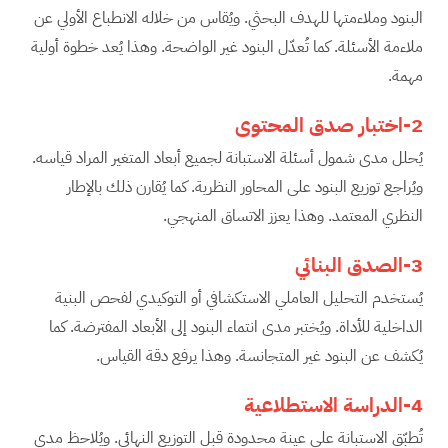
البنود وملاءمتها للهدف البحثي. ويُقاس من خلاله الانطباع الأولي عن
ملاءمة الأسئلة. كما تُعدّل البنود غير الواضحة. وهذا يُعد خطوة أولية
مهمة.
2-اختبار صدق المحتوى
يُحلل مدى شمول أسئلة الاستبانة لجميع أبعاد المتغير المراد قياسه.
ويُراجع توزيع البنود على المحاور النظرية. كما يُقارن ذلك بالإطار
النظري المعتمد. وهذا يعزز الاتساق المنهجي.
3-الصدق البنائي
يُستخدم التحليل العاملي الاستكشافي أو التوكيدي لفحص البنية
الداخلية للأداة. ويُختبر مدى انتماء البنود إلى الأبعاد المفترضة. كما
يُكشف عن البنود غير المتجانسة. وهذا يرفع دقة القياس.
4-الدراسة الاستطلاعية
تُطبّق الاستبانة على عينة محدودة قبل التوزيع النهائي. ويُلاحظ مدى