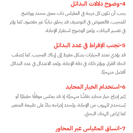
4-وضوح دلالات البدائل
يجب أن تكون كل درجة في المقياس ذات معنى محدد وواضح
للمجيب. فالغموض في التوصيف قد يخلق تباينًا غير مقصود. كما يؤثر
في تفسير البيانات. ويُعزز الوضوح استقرار الإجابة.
5-تجنب الإفراط في عدد البدائل
قد يؤدي تعدد الخيارات بشكل مفرط إلى إرباك المجيب. كما يُصعّب
اتخاذ القرار. ويؤثر ذلك في دقة الإجابة. ويُعد الاعتدال في عدد البدائل
أفضل منهجيًا.
6-استخدام الخيار المحايد
يُثير إدراج خيار محايد نقاشًا منهجيًا؛ إذ قد يعكس موقفًا حقيقيًا أو
يُستخدم للهروب من الإجابة. ويُحدد إدراجه بناءً على طبيعة المتغير.
كما يُراعى الهدف البحثي.
7-اتساق المقياس عبر المحاور