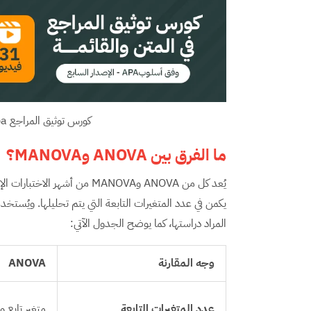
كورس توثيق المراجع apa الإصدار السابع في المتن والقائمة
ما الفرق بين
ANOVA
و
MANOVA
؟
يُعد كل من ANOVA وMANOVA من 
يكمن في عدد المتغيرات التابعة التي يتم تحليلها. ويُست
المراد دراستها، كما يوضح الجدول الآتي:
وجه المقارنة
ANOVA
عدد المتغيرات التابعة
متغير تابع 