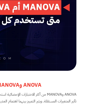
ANOVA وMANOVA ؟ متى تستخدم كل منهما؟
ANOVA وMANOVA من أكثر الاختبارات الإح
تأثير المتغيرات المستقلة. ويثير التمييز بينهما اهتمام ا