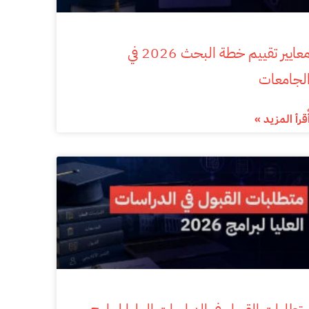
معايير تقييم خطة البحث 2026 في
لجامعات
ٌقرأ المزيد »