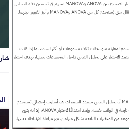
المتغيرات التابعة التي يتعامل معها كل اختبار. كما أن الاختيار الصحيح بين ANOVA وMANOVA يسهم في تحسين دقة التحليل
ANOVA وMANOVA وأبرز الفروق بينهما.
دم لمقارنة متوسطات ثلاث مجموعات أو أكثر لتحديد ما إذا كانت
شار
تمد الاختبار على تحليل التباين داخل المجموعات وبينها، بهدف اختبار
ال
اختبار MANOVA (Multivariate Analysis of Variance) أو تحليل التباين متعدد المتغيرات هو أسلوب إحصائي يُستخدم
لدراسة تأثير متغير مستقل واحد أو أكثر على عدة متغيرات تابعة في الوقت نفسه. ويُعد امتدادًا لاختبار ANOVA، إلا أنه يتيح
ة من المتغيرات التابعة بشكل متزامن، مع مراعاة الارتباطات بينها.