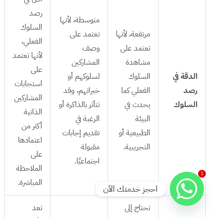
رصد
متوسطة، لأنها
السلوك
مرتفعة، لأنها
تعتمد على
الفعلي،
تعتمد على
وصف
لأنها تعتمد
مشاهدة
المشاركين
على
الدقة في
السلوك
لسلوكهم أو
استجابات
رصد
الفعلي كما
خبراتهم، وقد
المشاركين
السلوك
يحدث في
تتأثر بالذاكرة أو
الذاتية
البيئة
الرغبة في
أكثر من
الطبيعية أو
تقديم إجابات
اعتمادها
التجريبية.
مقبولة
على
اجتماعيًا.
الملاحظة
1
المباشرة.
احجز خدمتك الآن
تحتاج إلى
تعد