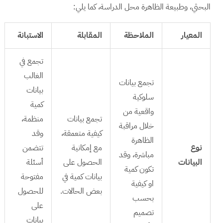
البحثي، وطبيعة الظاهرة محل الدراسة، كما يلي:
المعيار
الملاحظة
المقابلة
الاستبانة
تجمع في
الغالب
تجمع بيانات
بيانات
سلوكية
كمية
واقعية من
تجمع بيانات
منظمة،
خلال مراقبة
كيفية متعمقة،
وقد
الظاهرة
نوع
مع إمكانية
تتضمن
مباشرة، وقد
البيانات
الحصول على
أسئلة
تكون كمية
بيانات كمية في
مفتوحة
او كيفية
بعض الحالات.
للحصول
بحسب
على
تصميم
بيانات