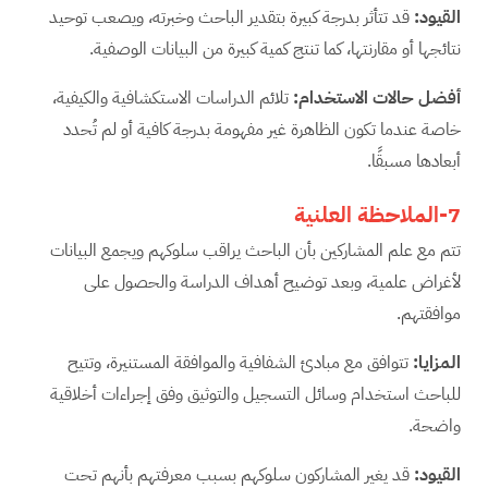
القيود
:
قد تتأثر بدرجة كبيرة بتقدير الباحث وخبرته، ويصعب توحيد
نتائجها أو مقارنتها، كما تنتج كمية كبيرة من البيانات الوصفية.
أفضل حالات الاستخدام
:
تلائم الدراسات الاستكشافية والكيفية،
خاصة عندما تكون الظاهرة غير مفهومة بدرجة كافية أو لم تُحدد
أبعادها مسبقًا.
7-الملاحظة العلنية
تتم مع علم المشاركين بأن الباحث يراقب سلوكهم ويجمع البيانات
لأغراض علمية، وبعد توضيح أهداف الدراسة والحصول على
موافقتهم.
المزايا
:
تتوافق مع مبادئ الشفافية والموافقة المستنيرة، وتتيح
للباحث استخدام وسائل التسجيل والتوثيق وفق إجراءات أخلاقية
واضحة.
القيود
:
قد يغير المشاركون سلوكهم بسبب معرفتهم بأنهم تحت