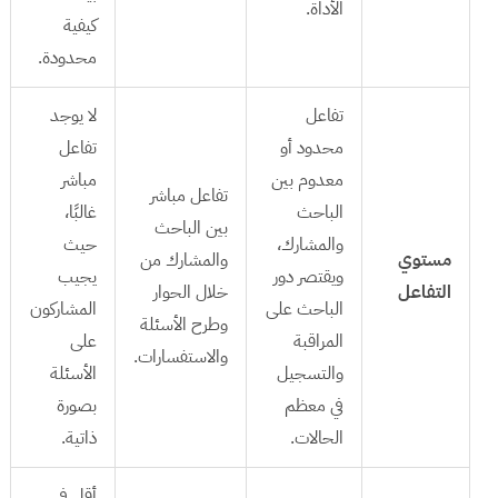
الأداة.
كيفية
محدودة.
تفاعل
لا يوجد
محدود أو
تفاعل
معدوم بين
مباشر
تفاعل مباشر
الباحث
غالبًا،
بين الباحث
والمشارك،
حيث
مستوي
والمشارك من
ويقتصر دور
يجيب
التفاعل
خلال الحوار
الباحث على
المشاركون
وطرح الأسئلة
المراقبة
على
والاستفسارات.
والتسجيل
الأسئلة
في معظم
بصورة
الحالات.
ذاتية.
أقل في