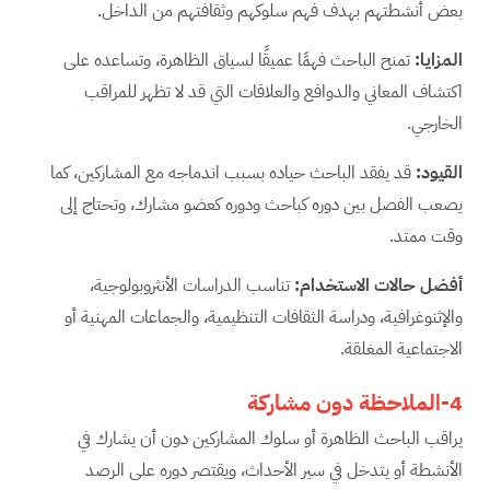
بعض أنشطتهم بهدف فهم سلوكهم وثقافتهم من الداخل.
المزايا
:
تمنح الباحث فهمًا عميقًا لسياق الظاهرة، وتساعده على
اكتشاف المعاني والدوافع والعلاقات التي قد لا تظهر للمراقب
الخارجي.
القيود
:
قد يفقد الباحث حياده بسبب اندماجه مع المشاركين، كما
يصعب الفصل بين دوره كباحث ودوره كعضو مشارك، وتحتاج إلى
وقت ممتد.
أفضل حالات الاستخدام
:
تناسب الدراسات الأنثروبولوجية،
والإثنوغرافية، ودراسة الثقافات التنظيمية، والجماعات المهنية أو
الاجتماعية المغلقة.
4-الملاحظة دون مشاركة
يراقب الباحث الظاهرة أو سلوك المشاركين دون أن يشارك في
الأنشطة أو يتدخل في سير الأحداث، ويقتصر دوره على الرصد