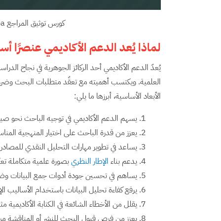
كورس توثيق المراجع apa الإصدار السابع في المتن والقائمة
لماذا يُعد الدعم الأكاديمي عنصرًا أسا
يُعدّ الدعم الأكاديمي أحد الركائز الجوهرية في نجاح الدر
العلمية. ويكتسب أهميته مع تعقّد متطلبات البحث وضرورة 
الأبعاد الأساسية، أبرزها ما يلي:
يسهم الدعم الأكاديمي في توجيه الباحث نحو ص
يعزز من قدرة الباحث على اختيار المنهجية المناس
يساعد في تطوير مهارات التحليل النقدي للمصادر
يدعم بناء
الإطار النظري
بصورة علمية متكاملة تع
يساهم في تحسين جودة أدوات جمع البيانات وضمان
يرفع كفاءة تحليل البيانات باستخدام الأساليب الإ
يقلل من الأخطاء الشائعة في الكتابة الأكاديمية م
يعزز من فرص قبول البحث للنشر أو المناقشة من خلا