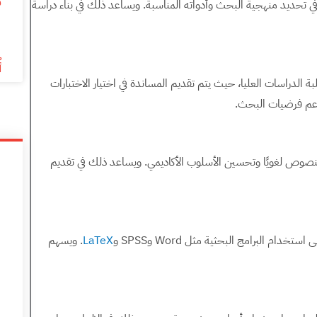
م
في تحديد منهجية البحث وأدواته المناسبة. ويساعد ذلك في بناء دراسة
6
أ
ة الدراسات العليا، حيث يتم تقديم المساندة في اختيار الاختبارات
دعم فرضيات البحث.
لنصوص لغويًا وتحسين الأسلوب الأكاديمي. ويساعد ذلك في تقديم
ام البرامج البحثية مثل Word وSPSS و
LaTeX
. ويسهم