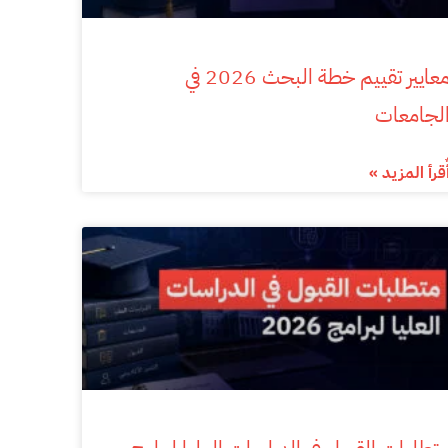
معايير تقييم خطة البحث 2026 في
لجامعات
ٌقرأ المزيد »