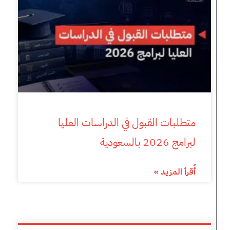
متطلبات القبول في الدراسات العليا
لبرامج 2026 بالسعودية
أٌقرأ المزيد »