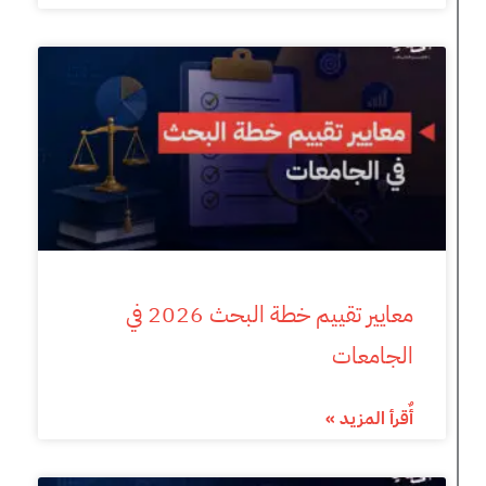
معايير تقييم خطة البحث 2026 في
الجامعات
أٌقرأ المزيد »