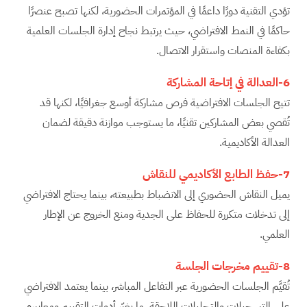
تؤدي التقنية دورًا داعمًا في المؤتمرات الحضورية، لكنها تصبح عنصرًا
حاكمًا في النمط الافتراضي، حيث يرتبط نجاح إدارة الجلسات العلمية
بكفاءة المنصات واستقرار الاتصال.
6-العدالة في إتاحة المشاركة
تتيح الجلسات الافتراضية فرص مشاركة أوسع جغرافيًا، لكنها قد
تُقصي بعض المشاركين تقنيًا، ما يستوجب موازنة دقيقة لضمان
العدالة الأكاديمية.
7-حفظ الطابع الأكاديمي للنقاش
يميل النقاش الحضوري إلى الانضباط بطبيعته، بينما يحتاج الافتراضي
إلى تدخلات متكررة للحفاظ على الجدية ومنع الخروج عن الإطار
العلمي.
8-تقييم مخرجات الجلسة
تُقيَّم الجلسات الحضورية عبر التفاعل المباشر، بينما يعتمد الافتراضي
على التسجيلات والتحليلات اللاحقة، ما يغيّر أدوات التقييم ومعاييره.