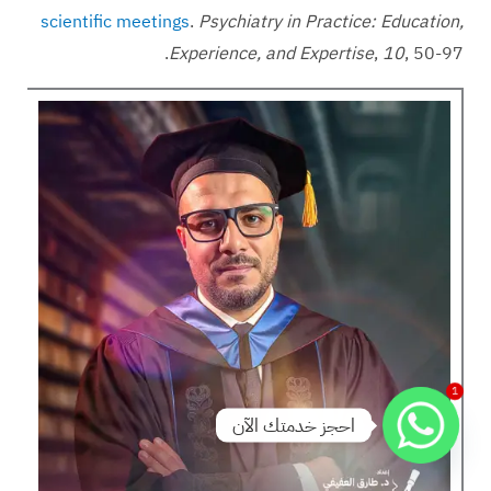
scientific meetings
.
Psychiatry in Practice: Education,
, 50-97.‏
10
,
Experience, and Expertise
1
احجز خدمتك الآن