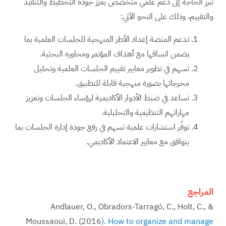
تبرز الحاجة إلى دعم علمي متخصص يعزّز جودة التخطيط والتنفيذ
والتقييم، وذلك على النحو الآتي:
تدعم المنصة إعداد الأطر المنهجية للجلسات العلمية بما
يضمن اتساقها مع أهداف المؤتمر ومحاوره البحثية.
تسهم في تطوير معايير تقييم الجلسات العلمية وتحليل
مخرجاتها بصورة منهجية قابلة للتطبيق.
تساعد في ضبط الأدوار الأكاديمية لرؤساء الجلسات وتعزيز
مهاراتهم التنظيمية والتحليلية.
توفّر استشارات علمية تسهم في رفع جودة إدارة الجلسات بما
يتوافق مع معايير الاعتماد الأكاديمي.
المراجع
Andlauer, O., Obradors-Tarragó, C., Holt, C., &
Moussaoui, D. (2016
). How to organize and manage