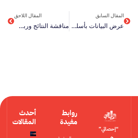
Next
Prev
المقال السابق
المقال اللاحق
عرض البيانات بأسلوب بصري 20 أداة فعالة
مناقشة النتائج وربطها بالأهداف في 10 خطوات بسيطة
روابط
أحدث
مفيدة
المقالات
“إحصائي”
هي