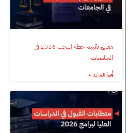
معايير تقييم خطة البحث 2026 في
الجامعات
أٌقرأ المزيد »