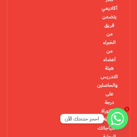
أكاديمي
يتضمن
فريق
من
الخبراء
من
أعضاء
هيئة
التدريس
والحاصلين
على
درجة
1
الدكتوراة
احجز خدمتك الآن
لتلبية
احتياجاتك
البحثية