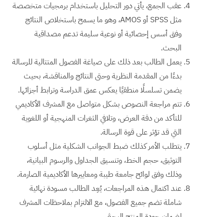
عقب الجمع، يأتي دور التحليل باستخدام برمجيات متخصصة
مثل SPSS أو AMOS، وهو ما يسمح باستخلاص النتائج
وفق أسس إحصائية أو نوعية سليمة تدعم مصداقية
البحث.
يعمل الطالب بعد ذلك على صياغة الفصول المتتالية للرسالة
بدءًا من المقدمة النظرية وحتى النتائج والمناقشة، بحيث
يضمن تسلسلًا منطقيًا يعكس عمق الدراسة وترابط أجزائها.
تتم مراجعة النصوص بشكل متواصل مع المشرف الأكاديمي
للتأكد من دقة العرض، وتلافي الثغرات المنهجية أو اللغوية
التي قد تؤثر على قوة الرسالة.
يتطلب الأمر كذلك ضبط الجوانب الشكلية مثل أسلوب
التوثيق، حجم الخط، وتنسيق الجداول والرسوم البيانية،
وذلك وفق لوائح جامعة طيبة ومعاييرها الأكاديمية الصارمة.
عند اكتمال هذه المراجعات، يُعِد الطالب مسودة نهائية
شاملة تضم جميع الفصول، مع الالتزام بملاحظات المشرف
لضمان جودة المنتج البحثي.