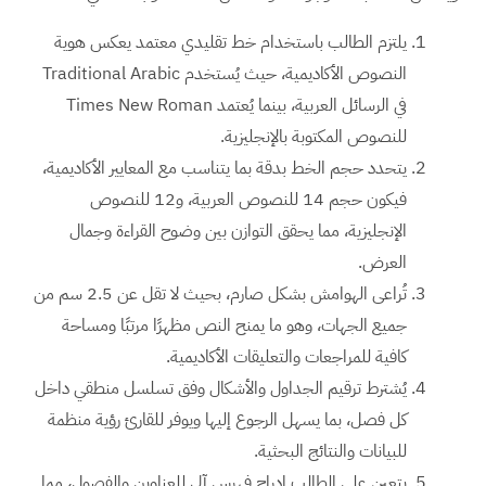
يلتزم الطالب باستخدام خط تقليدي معتمد يعكس هوية
النصوص الأكاديمية، حيث يُستخدم Traditional Arabic
في الرسائل العربية، بينما يُعتمد Times New Roman
للنصوص المكتوبة بالإنجليزية.
يتحدد حجم الخط بدقة بما يتناسب مع المعايير الأكاديمية،
فيكون حجم 14 للنصوص العربية، و12 للنصوص
الإنجليزية، مما يحقق التوازن بين وضوح القراءة وجمال
العرض.
تُراعى الهوامش بشكل صارم، بحيث لا تقل عن 2.5 سم من
جميع الجهات، وهو ما يمنح النص مظهرًا مرتبًا ومساحة
كافية للمراجعات والتعليقات الأكاديمية.
يُشترط ترقيم الجداول والأشكال وفق تسلسل منطقي داخل
كل فصل، بما يسهل الرجوع إليها ويوفر للقارئ رؤية منظمة
للبيانات والنتائج البحثية.
يتعين على الطالب إدراج فهرس آلي للعناوين والفصول، مما