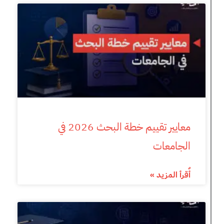
معايير تقييم خطة البحث 2026 في
الجامعات
أٌقرأ المزيد »