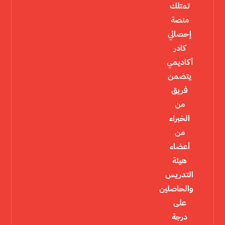
تمتلك
منصة
إحصائي
كادر
أكاديمي
يتضمن
فريق
من
الخبراء
من
أعضاء
هيئة
التدريس
والحاصلين
على
درجة