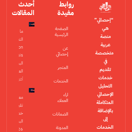
روابط
أحدث
مفيدة
المقالات
“إحصائي”
هي
الصفحة
ما هو تحليل
الرئيسية
منصة
التعديل
عربية
Moderation
عن
متخصصة
إحصائي
Analysis في
في
البحث
المتجر
تقديم
العلمي؟
خدمات
أقرأ المزيد »
الخدمات
التحليل
الإحصائي
اراء
معايير
العملاء
المتكاملة
تقييم
بالإضافة
خطة
الضمانات
إلى
البحث
الخدمات
المدونة
2026 في