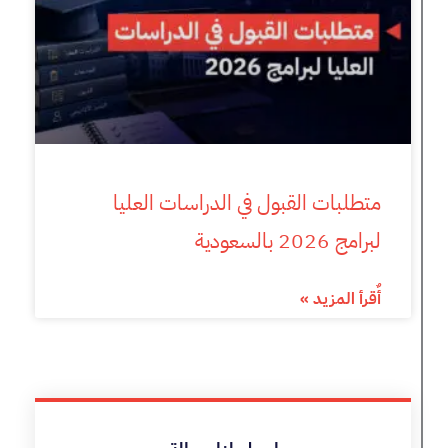
متطلبات القبول في الدراسات العليا
لبرامج 2026 بالسعودية
أٌقرأ المزيد »