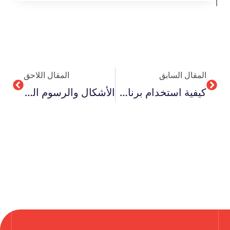
Next
Prev
المقال السابق
المقال اللاحق
كيفية استخدام برنامج Spss للمبتدئين 3 طرق فعالة
الأشكال والرسوم البيانية في التحليل الإحصائي 5 أسرار