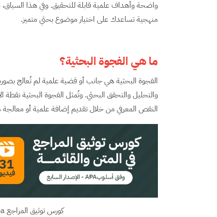
منهجية تساعدك على اختيار موضوع بحثي متميز.
ما هي الفجوة البحثية؟
الفجوة البحثية هي جانب أو قضية علمية لم تُعالج بصورة ك
والتحليل والتحقق البحثي. وتُمثل الفجوة البحثية نقطة
النقص المعرفي من خلال تقديم إضافة علمية أو معالجة 
كورس توثيق المراجع apa الإصدار السابع في المتن والقائمة