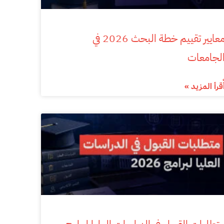
معايير تقييم خطة البحث 2026 في
لجامعات
ٌقرأ المزيد »