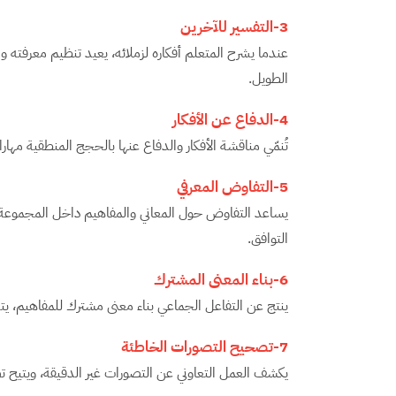
3-التفسير للآخرين
عندما يشرح المتعلم أفكاره لزملائه، يعيد تنظيم معرفته 
الطويل.
4-الدفاع عن الأفكار
تُنمّي مناقشة الأفكار والدفاع عنها بالحجج المنطقية مهارا
5-التفاوض المعرفي
يساعد التفاوض حول المعاني والمفاهيم داخل المجموعة عل
التوافق.
6-بناء المعنى المشترك
ينتج عن التفاعل الجماعي بناء معنى مشترك للمفاهيم، يتجاو
7-تصحيح التصورات الخاطئة
يكشف العمل التعاوني عن التصورات غير الدقيقة، ويتيح تص