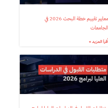
معايير تقييم خطة البحث 2026 في
لجامعات
ٌقرأ المزيد »