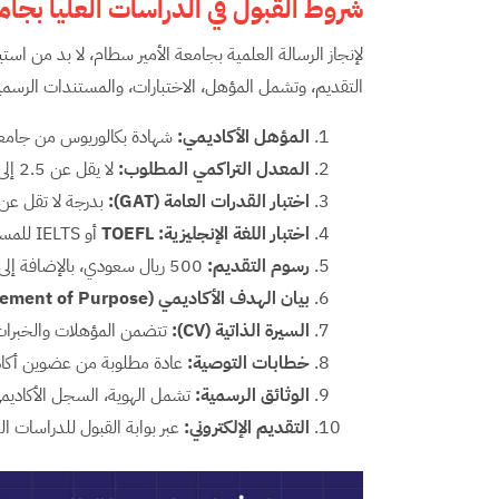
شروط القبول في الدراسات العليا بجام
لإنجاز الرسالة العلمية بجامعة الأمير سطام، لا بد من است
التقديم، وتشمل المؤهل، الاختبارات، والمستندات الرسمية 
المؤهل الأكاديمي:
شهادة بكالوريوس من جامعة 
المعدل التراكمي المطلوب:
لا يقل عن 2.5 إلى 2.75 من 5 حسب التخصص.
اختبار القدرات العامة (
GAT
):
بدرجة لا تقل عن 60 للمفاضلة بين المتقدمي
اختبار اللغة الإنجليزية
: TOEFL
أو IELTS للمسارات الإنجليزية، أو STEP محليًا.
رسوم التقديم:
500 ريال سعودي، بالإضافة إلى ضريبة 15% لغير السعوديين.
بيان الهدف الأكاديمي (
tement of Purpose
السيرة الذاتية (
CV
):
تتضمن المؤهلات والخبرات ا
خطابات التوصية:
عادة مطلوبة من عضوين أكاد
الوثائق الرسمية:
تشمل الهوية، السجل الأكاديم
التقديم الإلكتروني:
عبر بوابة القبول للدراسات ال