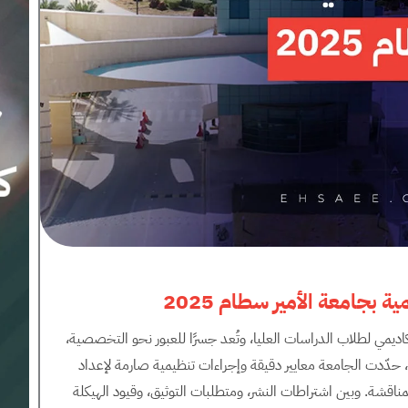
مية بجامعة الأمير سطام
2025
أكاديمي لطلاب الدراسات العليا، وتُعد جسرًا للعبور نحو التخصصية،
والنشر العلمي، والمكانة الأكاديمية الرفيعة. في عام 2025، حدّدت الجامعة معايير دقيقة وإجراءات تنظيمية صارمة لإعداد
 بالمناقشة. وبين اشتراطات النشر، ومتطلبات التوثيق، وقيود الهيكلة