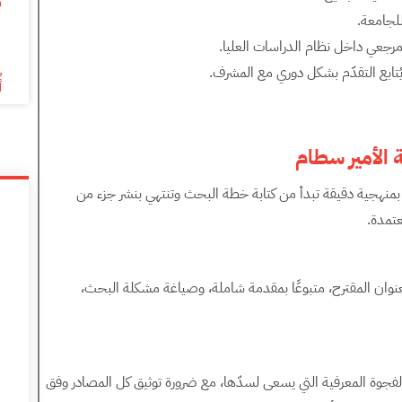
م
 للجامعة.
6
رجعي داخل نظام الدراسات العليا.
ُتابع التقدّم بشكل دوري مع المشرف.
أ
 الأمير سطام
ًا بمنهجية دقيقة تبدأ من كتابة خطة البحث وتنتهي بنشر جزء من
عتمدة.
لعنوان المقترح، متبوعًا بمقدمة شاملة، وصياغة مشكلة البحث،
لفجوة المعرفية التي يسعى لسدّها، مع ضرورة توثيق كل المصادر وفق