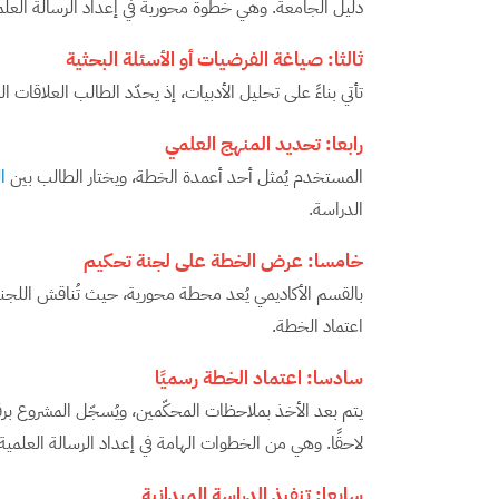
دليل الجامعة. وهي خطوة محورية في إعداد الرسالة العلم
ثالثا: صياغة
الفرضيات أو الأسئلة البحثية
تأتي بناءً على تحليل الأدبيات، إذ يحدّد الطالب العلاقات
رابعا: تحديد
المنهج العلمي
المستخدم يُمثل أحد أعمدة الخطة، ويختار الطالب بين
ا
الدراسة.
خامسا: عرض
الخطة على لجنة تحكيم
بالقسم الأكاديمي يُعد محطة محورية، حيث تُناقش اللجن
اعتماد الخطة.
سادسا: اعتماد
الخطة رسميًا
يتم بعد الأخذ بملاحظات المحكّمين، ويُسجّل المشروع برقم 
لاحقًا. وهي من الخطوات الهامة في إعداد الرسالة العلمية
سابعا: تنفيذ
الدراسة الميدانية