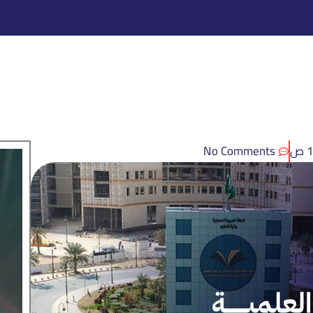
ص
No Comments