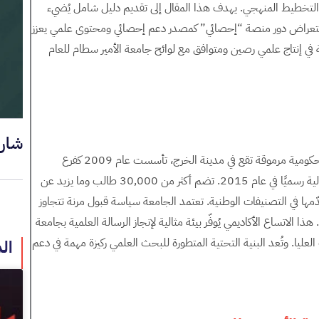
والتخطيط المنهجي. يهدف هذا المقال إلى تقديم دليل شامل يُضيء
استعراض دور منصة “إحصائي” كمصدر دعم إحصائي ومحتوى علمي يعزز
ي إنتاج علمي رصين ومتوافق مع لوائح جامعة الأمير سطام للعام
شار
جامعة الأمير سطام بن عبد العزيز هي مؤسسة أكاديمية حكومية مرموقة تقع في مدينة الخرج، تأسست عام 2009 كفرع
مستقل عن جامعة الملك سعود، واعتمدت تسميتها الحالية رسميًا في عام 2015. تضم أكثر من 30,000 طالب وما يزيد عن
دّمها في التصنيفات الوطنية. تعتمد الجامعة سياسة قبول مرنة تتجاوز
اتساع الأكاديمي يُوفّر بيئة مثالية لإنجاز الرسالة العلمية بجامعة
ت العليا. وتُعد البنية التحتية المتطورة للبحث العلمي ركيزة مهمة في دعم
ال