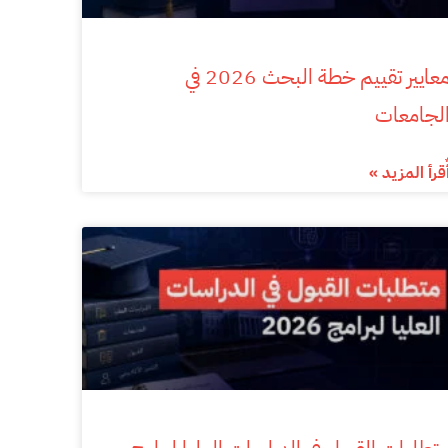
معايير تقييم خطة البحث 2026 في
لجامعات
ٌقرأ المزيد »