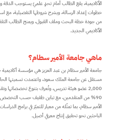
الأكاديمية، يقع الطالب أمام تحدٍ علميّ يستوجب الدقة 
خطوات إعداد الرسالة، ويشرح شروطها التفصيلية، مع 
من جودة خطة البحث وملف القبول، ويمنح الطالب الثقة ف
الأكاديمي الجديد.
ماهي جامعة الأمير سطام؟
2,000 عضو هيئة تدريس، وتُعرف بتنوع تخصصاتها وتق
90% من المتقدمين، مع تباين طفيف حسب التخصص. هذا ال
الأمير سطام، بما تمثّله من معيار للتميّز في برامج الدراسا
الباحثين نحو تحقيق إنتاج معرفي أصيل.