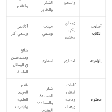
والتقدير
الشكر
والتقدير
والتقدير
وجداني
أسلوب
مهذب
أكاديمي
وأدبي
الكتابة
ورسمي
ورسمي أكثر
مختصر
شائع
ومستحسن
إلزاميته
اختياري
اختياري
في الرسائل
العلمية
كلمات
تقدير
شكر
امتنان
الجهود
المساندة
محتواه
ومحبة
العلمية
والمساعدة
وإهداء
والإشراف
المقدمة