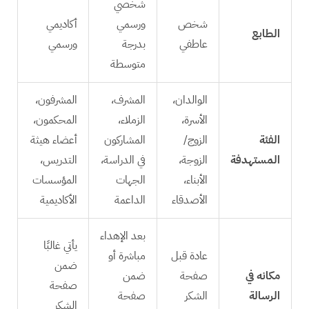
شخصي
شخص
ورسمي
أكاديمي
الطابع
عاطفي
بدرجة
ورسمي
متوسطة
الوالدان،
المشرف،
المشرفون،
الأسرة،
الزملاء،
المحكمون،
الفئة
الزوج/
المشاركون
أعضاء هيثة
المستهدفة
الزوجة،
في الدراسة،
التدريس،
الأبناء،
الجهات
المؤسسات
الأصدقاء
الداعمة
الأكاديمية
بعد الإهداء
يأتي غالبًا
عادة قبل
مباشرة أو
ضمن
مكانه في
صفحة
ضمن
صفحة
الرسالة
الشكر
صفحة
الشكر