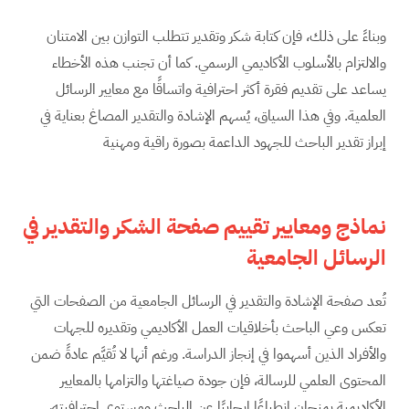
وبناءً على ذلك، فإن كتابة شكر وتقدير تتطلب التوازن بين الامتنان
والالتزام بالأسلوب الأكاديمي الرسمي. كما أن تجنب هذه الأخطاء
يساعد على تقديم فقرة أكثر احترافية واتساقًا مع معايير الرسائل
العلمية. وفي هذا السياق، يُسهم الإشادة والتقدير المصاغ بعناية في
إبراز تقدير الباحث للجهود الداعمة بصورة راقية ومهنية
نماذج ومعايير تقييم صفحة الشكر والتقدير في
الرسائل الجامعية
تُعد صفحة الإشادة والتقدير في الرسائل الجامعية من الصفحات التي
تعكس وعي الباحث بأخلاقيات العمل الأكاديمي وتقديره للجهات
والأفراد الذين أسهموا في إنجاز الدراسة. ورغم أنها لا تُقيَّم عادةً ضمن
المحتوى العلمي للرسالة، فإن جودة صياغتها والتزامها بالمعايير
الأكاديمية يمنحان انطباعًا إيجابيًا عن الباحث ومستوى احترافيته،