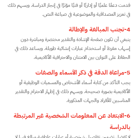
قدمت دعمًا علميًا أو إداريًا أو فنيًا مؤثرًا في إنجاز الدراسة. ويسهم ذلك
في تعزيز المصداقية والموضوعية في صياغة النص.
4-تجنب المبالغة والإطالة
ينبغي أن تكون صفحة الإشادة والتقدير مختصرة ومباشرة دون
إسهاب مفرط أو استخدام عبارات إنشائية طويلة. ويساعد ذلك في
الحفاظ على التوازن بين الامتنان والاحترافية الأكاديمية.
5-مراعاة الدقة في ذكر الأسماء والصفات
يجب التأكد من كتابة أسماء الأشخاص والمسميات الوظيفية أو
الأكاديمية بصورة صحيحة. ويسهم ذلك في إظهار الاحترام والتقدير
المناسبين للأفراد والجهات المذكورة.
6-الابتعاد عن المعلومات الشخصية غير المرتبطة
بالدراسة
لا يُفضل تضمين تفاصيل شخصية أو عبارات عاطفية مبالغ فيها لا