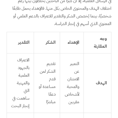
في الرسائل العلمية، إلا أن كثيرًا من الباحثين يخلطون بينها رغم
اختلاف الهدف والمحتوى الخاص بكل منها. فالإهداء يحمل طابعًا
شخصيًا، بينما يُخصص الشكر والتقدير للاعتراف بالدعم العلمي أو
المعنوي الذي أسهم في إنجاز الدراسة.
وجه
الإهداء
الشكر
التقدير
المقارنة
الاعتراف
التعبير
تقديم
بالجهود
عن
الشكر لمن
العلمية
الامتنان
قدم
الهدف
والمهنية
والمحبة
مساعدة أو
التي
لأشخاص
دعمًا
ساهمت في
مقربين
مباشرًا
إنجاز البحث