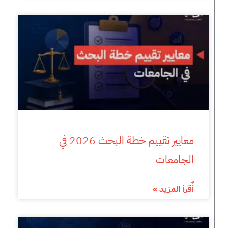
معايير تقييم خطة البحث 2026 في
الجامعات
أٌقرأ المزيد »