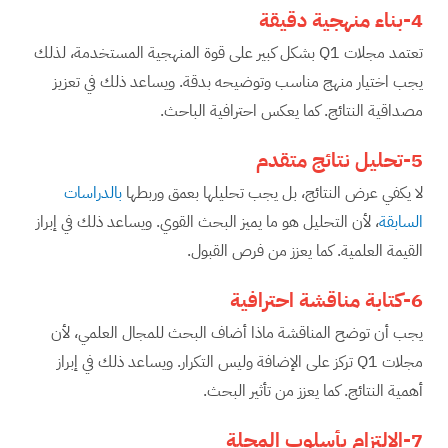
4-بناء منهجية دقيقة
تعتمد مجلات Q1 بشكل كبير على قوة المنهجية المستخدمة، لذلك
يجب اختيار منهج مناسب وتوضيحه بدقة. ويساعد ذلك في تعزيز
مصداقية النتائج. كما يعكس احترافية الباحث.
5-تحليل نتائج متقدم
لا يكفي عرض النتائج، بل يجب تحليلها بعمق وربطها
بالدراسات
السابقة
، لأن التحليل هو ما يميز البحث القوي. ويساعد ذلك في إبراز
القيمة العلمية. كما يعزز من فرص القبول.
6-كتابة مناقشة احترافية
يجب أن توضح المناقشة ماذا أضاف البحث للمجال العلمي، لأن
مجلات Q1 تركز على الإضافة وليس التكرار. ويساعد ذلك في إبراز
أهمية النتائج. كما يعزز من تأثير البحث.
7-الالتزام بأسلوب المجلة