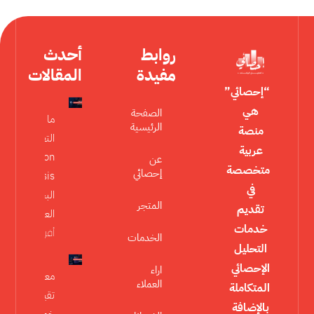
روابط
أحدث
مفيدة
المقالات
“إحصائي”
هي
الصفحة
ما هو تحليل
الرئيسية
منصة
التعديل
عربية
Moderation
عن
متخصصة
إحصائي
Analysis في
في
البحث
المتجر
تقديم
العلمي؟
خدمات
أقرأ المزيد »
الخدمات
التحليل
الإحصائي
اراء
معايير
العملاء
المتكاملة
تقييم
بالإضافة
خطة