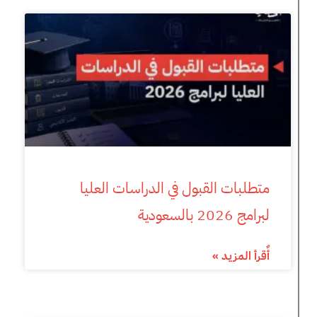
متطلبات القبول في الدراسات العليا
لبرامج 2026 بالسعودية
أٌقرأ المزيد »