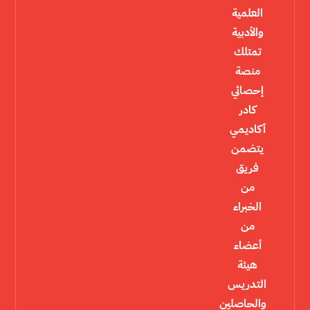
العلمية
والأدبية
تمتلك
منصة
إحصائي
كادر
أكاديمي
يتضمن
فريق
من
الخبراء
من
أعضاء
هيئة
التدريس
والحاصلين