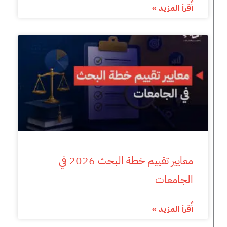
أٌقرأ المزيد »
معايير تقييم خطة البحث 2026 في
الجامعات
أٌقرأ المزيد »