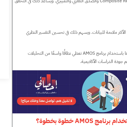
يُستخدم البرنامج لحساب مؤشرات الثبات مثل Composite Reliability والصدق التقاربي والتمييزي. ويساعد ذلك في التحقق
يار النموذج الأكثر ملاءمة للبيانات. ويسهم ذلك في تحسين التفسير النظري
في ضوء ذلك، يتضح أن أنواع التحليلات التي يمكن تنفيذها باستخدام برنامج AMOS تغطي نطاقًا واسعًا من التحليلات
م جودة الدراسات الأكاديمية.
خدام برنامج
AMOS
خطوة بخطوة؟