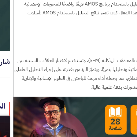
وفق مؤشرات علمية معتمدة. كما يتطلب تفسير نتائج التحليل باستخدام برنامج AMOS فهمًا واضحًا للمخرجات الإحصائية
ومؤشرات المطابقة والدلالة. وفي هذا السياق، يستعرض هذا المقال كيف تفسر نتائج التحليل باستخدام AMOS بأسلوب
شار
هو أحد البرامج الإحصائية المتخصصة في تحليل النمذجة بالمعادلات الهيكلية (SEM)، ويُستخدم لاختبار العلاقات السببية بين
ة وتحليلها بصريًا. ويتميّز البرنامج بقدرته على إجراء التحليل العاملي
ابقة للنماذج، مما يجعله أداة مهمة للباحثين في العلوم الإنسانية والإدارية
متغيرات بدقة علمية عالية.
ال