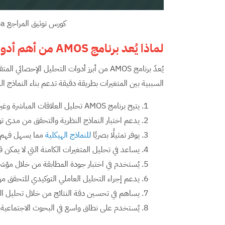
كورس توثيق المراجع apa الإصدار السابع في المتن والقائمة
لماذا يُعد برنامج
AMOS
من أهم أدوا
يُعدّ برنامج AMOS من أبرز أدوات التحليل ال
السببية بين المتغيرات بطريقة دقيقة تدعم بناء النماذج ال
يتيح برنامج AMOS تحليل العلاقات المباشرة وغير المباشرة بين المتغيرات داخل نموذج إحصائي متكامل.
يدعم اختبار النماذج النظرية والتحقق من مدى توا
يوفر تمثيلًا بصريًا
للنماذج الهيكلية
مما يسهل فهم ال
يساعد في تحليل المتغيرات الكامنة التي لا يمكن
يُستخدم في اختبار جودة المطابقة من خلال مؤش
يدعم إجراء التحليل العاملي التوكيدي للتحقق من 
يساهم في تحسين دقة النتائج من خلال تحليل الع
يُستخدم على نطاق واسع في البحوث الاجتماعية وال