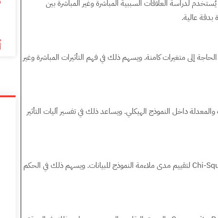
م
 التحليلات التي ينفذها برنامج AMOS، حيث يُستخدم لدراسة العلاقات السببية المباشرة وغير المباشرة بين
6
 بدقة عالية.
أ
حاجة إلى متغيرات كامنة. ويسهم ذلك في فهم التأثيرات المباشرة وغير
 المتغيرات الوسيطة والمعدلة داخل النموذج الهيكلي. ويساعد ذلك في تفسير آليات التأثير
يوفّر البرنامج مؤشرات متعددة مثل CFI وRMSEA وChi-Square لتقييم مدى ملاءمة النموذج للبيانات. ويسهم ذلك في الحكم