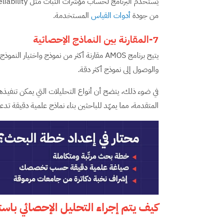
من جودة
أدوات القياس
المستخدمة.
7-المقارنة بين النماذج الإحصائية
يتيح برنامج AMOS مقارنة أكثر من نموذج واخت
والوصول إلى نموذج أكثر دقة.
المتقدمة، مما يمهّد للباحثين بناء نماذج علمية دقيقة تدع
كيف يتم إجراء التحليل الإحصائي باست