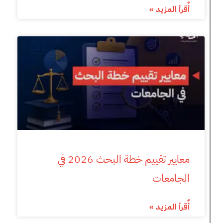
أٌقرأ المزيد »
معايير تقييم خطة البحث 2026 في
الجامعات
أٌقرأ المزيد »