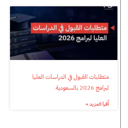
متطلبات القبول في الدراسات العليا
لبرامج 2026 بالسعودية
أٌقرأ المزيد »