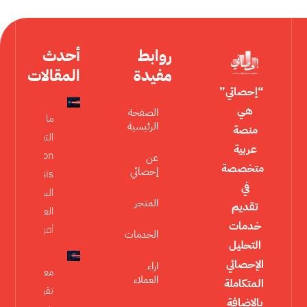
روابط
أحدث
مفيدة
المقالات
“إحصائي”
هي
الصفحة
ما هو تحليل
الرئيسية
منصة
التعديل
عربية
Moderation
عن
متخصصة
إحصائي
Analysis في
في
البحث
المتجر
تقديم
العلمي؟
خدمات
أقرأ المزيد »
الخدمات
التحليل
الإحصائي
اراء
معايير
العملاء
المتكاملة
تقييم
بالإضافة