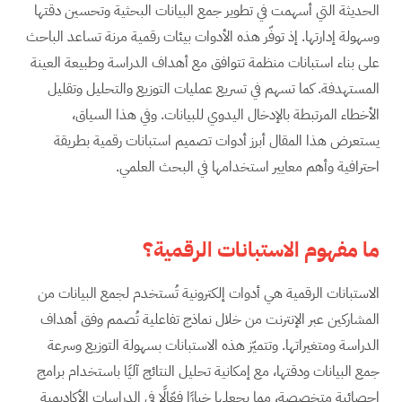
الحديثة التي أسهمت في تطوير جمع البيانات البحثية وتحسين دقتها
وسهولة إدارتها. إذ توفّر هذه الأدوات بيئات رقمية مرنة تساعد الباحث
على بناء استبانات منظمة تتوافق مع أهداف الدراسة وطبيعة العينة
المستهدفة. كما تسهم في تسريع عمليات التوزيع والتحليل وتقليل
الأخطاء المرتبطة بالإدخال اليدوي للبيانات. وفي هذا السياق،
يستعرض هذا المقال أبرز أدوات تصميم استبانات رقمية بطريقة
احترافية وأهم معايير استخدامها في البحث العلمي.
ما مفهوم الاستبانات الرقمية؟
الاستبانات الرقمية هي أدوات إلكترونية تُستخدم لجمع البيانات من
المشاركين عبر الإنترنت من خلال نماذج تفاعلية تُصمم وفق أهداف
الدراسة ومتغيراتها. وتتميّز هذه الاستبانات بسهولة التوزيع وسرعة
جمع البيانات ودقتها، مع إمكانية تحليل النتائج آليًا باستخدام برامج
إحصائية متخصصة، مما يجعلها خيارًا فعّالًا في الدراسات الأكاديمية