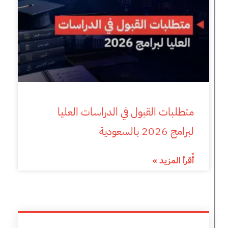
متطلبات القبول في الدراسات العليا
لبرامج 2026 بالسعودية
أٌقرأ المزيد »