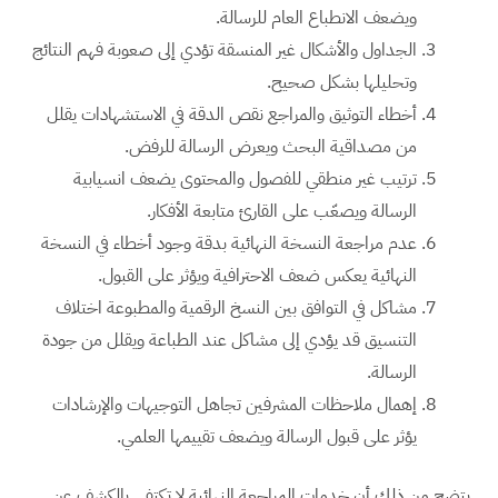
ويضعف الانطباع العام للرسالة.
الجداول والأشكال غير المنسقة تؤدي إلى صعوبة فهم النتائج
وتحليلها بشكل صحيح.
أخطاء التوثيق والمراجع نقص الدقة في الاستشهادات يقلل
من مصداقية البحث ويعرض الرسالة للرفض.
ترتيب غير منطقي للفصول والمحتوى يضعف انسيابية
الرسالة ويصعّب على القارئ متابعة الأفكار.
عدم مراجعة النسخة النهائية بدقة وجود أخطاء في النسخة
النهائية يعكس ضعف الاحترافية ويؤثر على القبول.
مشاكل في التوافق بين النسخ الرقمية والمطبوعة اختلاف
التنسيق قد يؤدي إلى مشاكل عند الطباعة ويقلل من جودة
الرسالة.
إهمال ملاحظات المشرفين تجاهل التوجيهات والإرشادات
يؤثر على قبول الرسالة ويضعف تقييمها العلمي.
يتضح من ذلك أن خدمات المراجعة النهائية لا تكتفي بالكشف عن