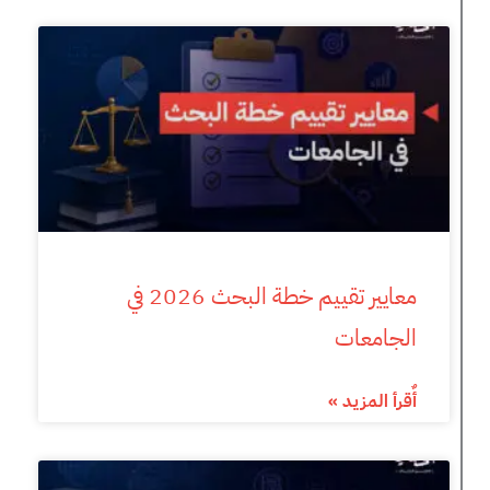
معايير تقييم خطة البحث 2026 في
الجامعات
أٌقرأ المزيد »