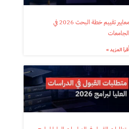
معايير تقييم خطة البحث 2026 في
لجامعات
ٌقرأ المزيد »