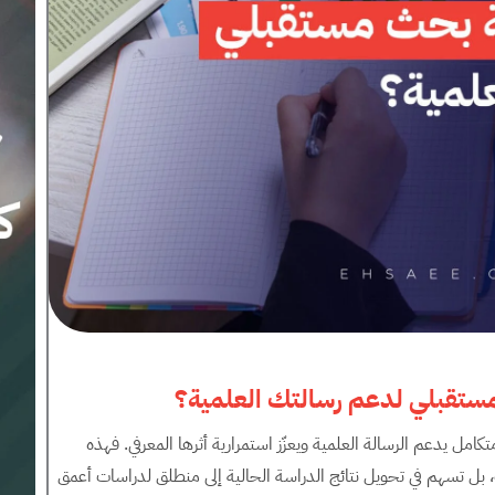
ستقبلي لدعم رسالتك العلمية؟
مل يدعم الرسالة العلمية ويعزّز استمرارية أثرها المعرفي. فهذه
 تسهم في تحويل نتائج الدراسة الحالية إلى منطلق لدراسات أعمق