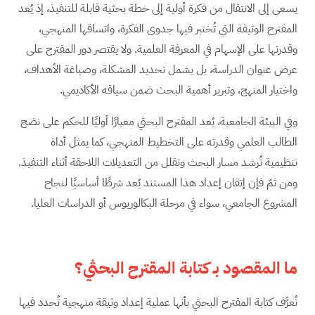
يسعى إلى الانتقال من فكرة أولية إلى خطة بحثية قابلة للتنفيذ، إذ يُعد
المقترح الوثيقة التي تُختبر فيها جدوى الفكرة، واتساقها المنهجي،
وقدرتها على الإسهام في المعرفة العلمية. ولا يقتصر دور المقترح على
عرض عنوان الدراسة، بل يشمل تحديد المشكلة، وصياغة الأهداف،
واختيار المنهج، وتبرير أهمية البحث ضمن سياقه الأكاديمي.
وفي البيئة الجامعية، يُعد المقترح البحثي معيارًا أوليًا للحكم على نضج
الطالب العلمي وقدرته على التخطيط المنهجي، كما يمثل أداة
تنظيمية تُرشد مسار البحث وتقلل من التعديلات اللاحقة أثناء التنفيذ.
ومن ثمّ فإن إتقان إعداد هذا المستند يُعد شرطًا أساسيًا لنجاح
المشروع الجامعي، سواء في مرحلة البكالوريوس أو الدراسات العليا.
ما المقصود بـ كتابة المقترح البحثي؟
تُعرَّف كتابة المقترح البحثي بأنها عملية إعداد وثيقة منهجية تُحدد فيها