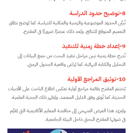
8-توضيح حدود الدراسة
تُبيَّن الحدود الموضوعية والزمنية والمكانية للدراسة. كما يُوضح نطاق
التعميم المتوقع للنتائج. ويُعد ذلك عنصرًا ضروريًا في المقترح.
9-إعداد خطة زمنية للتنفيذ
تُدرج خطة زمنية تبين مراحل تنفيذ البحث من جمع البيانات إلى
التحليل والكتابة النهائية. كما يُراعى واقعية الجدول الزمني.
10-توثيق المراجع الأولية
يُختتم المقترح بقائمة مراجع أولية تعكس اطلاع الباحث على الأدبيات
الحديثة. كما تُوثق وفق الدليل المعتمد. ويُظهر ذلك الجدية العلمية.
ويُمهّد هذا العرض المنهجي إلى مناقشة المعايير الأكاديمية التي يُقيَّم
في ضوئها المقترح البحثي داخل البيئة الجامعية.