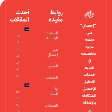
روابط
أحدث
مفيدة
المقالات
“إحصائي”
هي
الصفحة
ما هو تحليل
الرئيسية
منصة
التعديل
عربية
Moderation
عن
متخصصة
إحصائي
Analysis في
في
البحث
المتجر
تقديم
العلمي؟
خدمات
أقرأ المزيد »
الخدمات
التحليل
الإحصائي
اراء
معايير
العملاء
المتكاملة
تقييم
بالإضافة
خطة
الضمانات
إلى
البحث