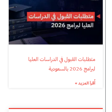
متطلبات القبول في الدراسات العليا
لبرامج 2026 بالسعودية
أٌقرأ المزيد »