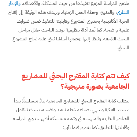
ملامح الدراسة المزمع تنفيذها من حيث المشكلة، والأهداف،
والإطار
النظري
، والمنهج، وخطة العمل الزمنية. وتهدف هذه الوثيقة إلى إقناع
الجهة الأكاديمية بجدوى المشروع وقابليته للتنفيذ ضمن ضوابط
علمية واضحة. كما تُعد أداة تنظيمية ترشد الباحث خلال مراحل
البحث اللاحقة. ويُنظر إليها بوصفها أساسًا يُبنى عليه نجاح المشروع
البحثي.
كيف تتم كتابة المقترح البحثي للمشاريع
الجامعية بصورة منهجية؟
تتطلب كتابة المقترح البحثي للمشاريع الجامعية بناءً متسلسلًا يبدأ
بتحديد الفكرة وينتهي بصياغة خطة تنفيذ واضحة، بحيث تتكامل
العناصر النظرية والمنهجية في وثيقة متماسكة تُظهر جدوى الدراسة
وقابليتها للتطبيق، كما يتضح فيما يأتي: