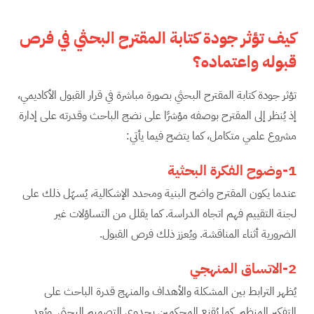
كيف تؤثر جودة كتابة المقترح البحثي في فرص
قبوله واعتماده؟
تؤثر جودة كتابة المقترح البحثي بصورة مباشرة في قرار القبول الأكاديمي،
إذ يُنظر إلى المقترح بوصفه مؤشرًا على نضج الباحث وقدرته على إدارة
مشروع علمي متكامل، كما يتضح فيما يأتي:
1-وضوح الفكرة البحثية
عندما يكون المقترح واضح البنية ومحدد الإشكالية، يُسهّل ذلك على
لجنة التقييم فهم اتجاه الدراسة. كما يقلل من التساؤلات غير
الضرورية أثناء المناقشة. ويُعزز ذلك فرص القبول.
2-الاتساق المنهجي
يُظهر الترابط بين المشكلة والأهداف والمنهج قدرة الباحث على
التفكير المنظم. كما يُقنع المحكمين بجدوى التصميم البحثي. ويُعد