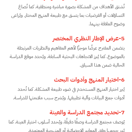
تُشتق الأهداف من المشكلة بصورة مباشرة ومنطقية. كما تُصاغ
التساؤلات أو الفرضيات بما يتسق مع طبيعة المنهج المختار. ويُراعى
وضوح العلاقة بينهما.
5-عرض الإطار النظري المختصر
يتضمن المقترح عرضًا موجزًا لأهم المفاهيم والنظريات المرتبطة
بالموضوع. كما يُبرز الاتجاهات البحثية السابقة. ويُحدد موقع الدراسة
الحالية ضمن هذا السياق.
6-اختيار المنهج وأدوات البحث
يُبرر اختيار المنهج المستخدم في ضوء طبيعة المشكلة. كما تُحدد
أدوات جمع البيانات وآلية تطبيقها. ويُشرح سبب ملاءمتها للدراسة.
7-تحديد مجتمع الدراسة والعينة
يُوصف مجتمع الدراسة وصفًا دقيقًا، ويُحدد أسلوب اختيار العينة. كما
يُبرر حجمها وفق المعايير الإحصائية أو المنهجية المعتمدة.