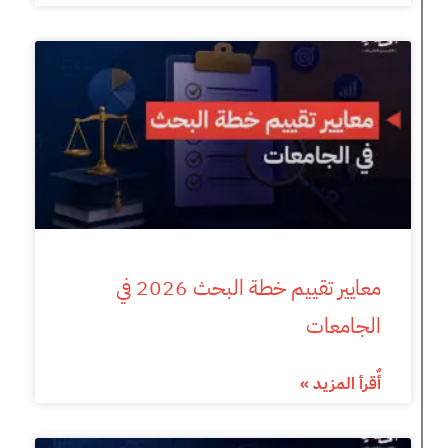
معايير تقييم خطة البحث 2026 في
الجامعات
أٌقرأ المزيد »