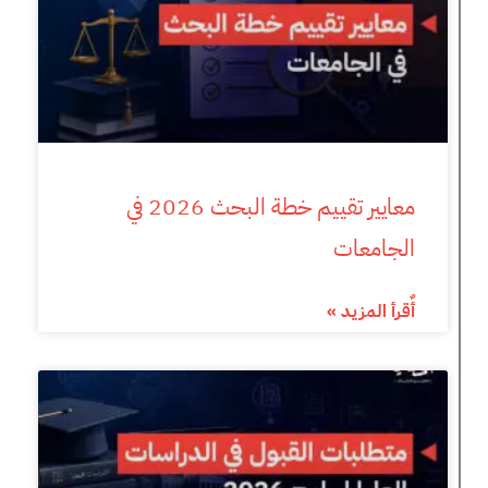
معايير تقييم خطة البحث 2026 في
الجامعات
أٌقرأ المزيد »