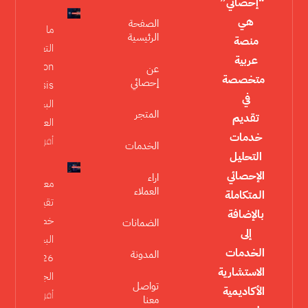
“إحصائي”
هي
الصفحة
ما هو تحليل
الرئيسية
منصة
التعديل
عربية
Moderation
عن
متخصصة
إحصائي
Analysis في
في
البحث
المتجر
تقديم
العلمي؟
خدمات
أقرأ المزيد »
الخدمات
التحليل
الإحصائي
اراء
معايير
العملاء
المتكاملة
تقييم
بالإضافة
خطة
الضمانات
إلى
البحث
الخدمات
المدونة
2026 في
الاستشارية
الجامعات
تواصل
الأكاديمية
أقرأ المزيد
معنا