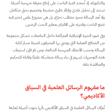
والدكتوراه، إذ تُجسّد قدرة الباحث على إنتاج معرفة منهجية أصيلة
تستند إلى تحليل نقدي وإطار نظري منضبط وتصميم بحثي متكامل.
ولا تُعد الرسالة مجرد متطلب تخرّج، بل هي مشروع علمي يُختبر فيه
نضج الباحث وقدرته على الالتزام بمعايير البحث الرصين.
وفي ضوء الخبرة الإشرافية المتراكمة داخل الجامعات، تتشكل مجموعة
من النصائح العملية التي يوصي بها المشرفون لضبط مسار كتابة
الرسالة وتجنب الأخطاء المنهجية الشائعة. ومن ثمّ فإن استيعاب
هذه التوجيهات يُسهم في بناء رسالة متماسكة علميًا وقابلة للتحكيم
والمناقشة بثقة.
ما مفهوم الرسائل العلمية في السياق
الأكاديمي؟
تُعرَّف الرسائل العلمية في السياق الأكاديمي بأنها بحوث أصيلة يُعدّها