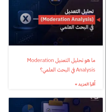
ما هو تحليل التعديل Moderation
Analysis في البحث العلمي؟
أٌقرأ المزيد »