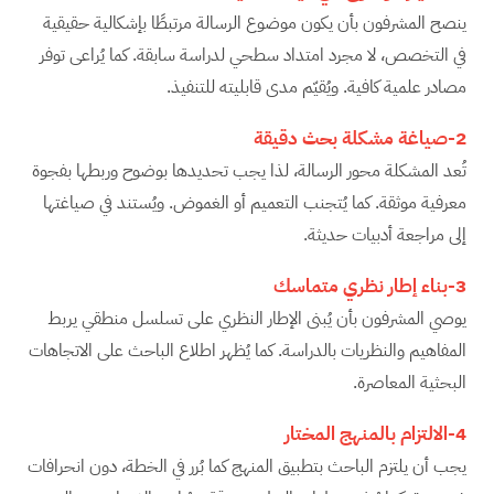
ينصح المشرفون بأن يكون موضوع الرسالة مرتبطًا بإشكالية حقيقية
في التخصص، لا مجرد امتداد سطحي لدراسة سابقة. كما يُراعى توفر
مصادر علمية كافية. ويُقيّم مدى قابليته للتنفيذ.
2-صياغة مشكلة بحث دقيقة
تُعد المشكلة محور الرسالة، لذا يجب تحديدها بوضوح وربطها بفجوة
معرفية موثقة. كما يُتجنب التعميم أو الغموض. ويُستند في صياغتها
إلى مراجعة أدبيات حديثة.
3-بناء إطار نظري متماسك
يوصي المشرفون بأن يُبنى الإطار النظري على تسلسل منطقي يربط
المفاهيم والنظريات بالدراسة. كما يُظهر اطلاع الباحث على الاتجاهات
البحثية المعاصرة.
4-الالتزام بالمنهج المختار
يجب أن يلتزم الباحث بتطبيق المنهج كما بُرر في الخطة، دون انحرافات