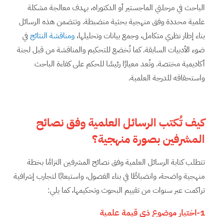
الباحث في مرحلتي الماجستير أو الدكتوراه، بهدف معالجة مشكلة
علمية محددة وفق منهجية بحثية منضبطة. وتتضمن هذه الرسائل
بناء إطار نظري متكامل، وجمع بيانات وتحليلها،
ومناقشة النتائج
في
ضوء الأدبيات السابقة. كما تُخضع للتحكيم والمناقشة من قبل لجنة
أكاديمية مختصة. وتُعد معيارًا رئيسًا للحكم على كفاءة الباحث
واستحقاقه للدرجة العلمية.
كيف تُكتب الرسائل العلمية وفق نصائح
المشرفين بصورة منهجية؟
تتطلب كتابة الرسائل العلمية وفق نصائح المشرفين التزامًا بخطة
منهجية واضحة، وانضباطًا في بناء الفصول، واستيعابًا لتجارب إشرافية
تراكمت عبر سنوات من تقييم البحوث وتحكيمها، كما يلي:
1-اختيار موضوع ذي قيمة علمية