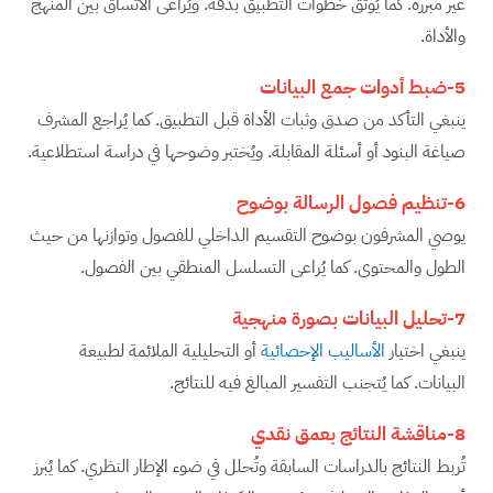
غير مبررة. كما يُوثق خطوات التطبيق بدقة. ويُراعى الاتساق بين المنهج
والأداة.
5-ضبط أدوات جمع البيانات
ينبغي التأكد من صدق وثبات الأداة قبل التطبيق. كما يُراجع المشرف
صياغة البنود أو أسئلة المقابلة. ويُختبر وضوحها في دراسة استطلاعية.
6-تنظيم فصول الرسالة بوضوح
يوصي المشرفون بوضوح التقسيم الداخلي للفصول وتوازنها من حيث
الطول والمحتوى. كما يُراعى التسلسل المنطقي بين الفصول.
7-تحليل البيانات بصورة منهجية
ينبغي اختيار
الأساليب الإحصائية
أو التحليلية الملائمة لطبيعة
البيانات. كما يُتجنب التفسير المبالغ فيه للنتائج.
8-مناقشة النتائج بعمق نقدي
تُربط النتائج بالدراسات السابقة وتُحلل في ضوء الإطار النظري. كما يُبرز