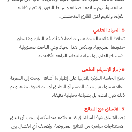
المبالغة. وتُسهم سلامة الصياغة والترابط اللغوي في تعزيز قابلية
القراءة والفهم لدى القارئ المتخصص.
5-الحياد العلمي
تحافظ الخاتمة الجيدة على حيادها، فلا تُضخّم النتائج ولا تتجاوز
حدودها المنهجية. ويعكس هذا الحياد وعي الباحث بمسؤولية
الاستنتاج العلمي واحترامه لمعايير النزاهة الأكاديمية.
6-إبراز الإسهام العلمي
تتميّز الخاتمة المؤثرة بقدرتها على إظهار ما أضافه البحث إلى المعرفة
القائمة، سواء من حيث التفسير أو التطبيق أو سد فجوة بحثية. ويتم
ذلك دون ادعاء، بل بصياغة تحليلية دقيقة.
7-الاتساق مع النتائج
يُعد الاتساق شرطًا أساسًا في كتابة خاتمة متماسكة، إذ يجب أن تنبثق
الاستنتاجات مباشرة من النتائج المعروضة. ويُضعف أي انفصال بين