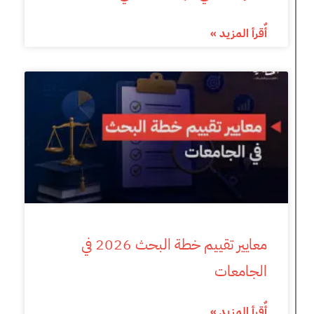
أٌقرأ المزيد »
معايير تقييم خطة البحث 2026 في
الجامعات
أٌقرأ المزيد »