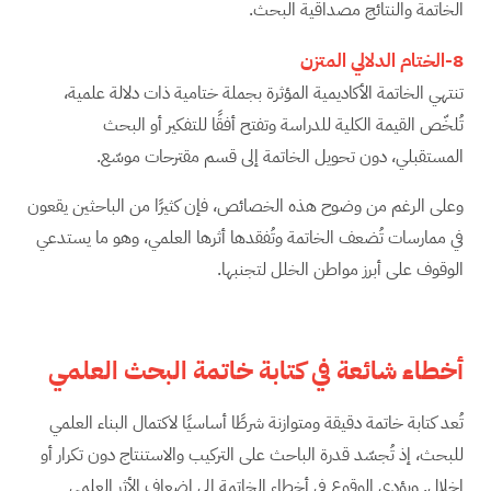
الخاتمة والنتائج مصداقية البحث.
8-الختام الدلالي المتزن
تنتهي الخاتمة الأكاديمية المؤثرة بجملة ختامية ذات دلالة علمية،
تُلخّص القيمة الكلية للدراسة وتفتح أفقًا للتفكير أو البحث
المستقبلي، دون تحويل الخاتمة إلى قسم مقترحات موسّع.
وعلى الرغم من وضوح هذه الخصائص، فإن كثيرًا من الباحثين يقعون
في ممارسات تُضعف الخاتمة وتُفقدها أثرها العلمي، وهو ما يستدعي
الوقوف على أبرز مواطن الخلل لتجنبها.
أخطاء شائعة في كتابة خاتمة البحث العلمي
تُعد كتابة خاتمة دقيقة ومتوازنة شرطًا أساسيًا لاكتمال البناء العلمي
للبحث، إذ تُجسّد قدرة الباحث على التركيب والاستنتاج دون تكرار أو
إخلال. ويؤدي الوقوع في أخطاء الخاتمة إلى إضعاف الأثر العلمي