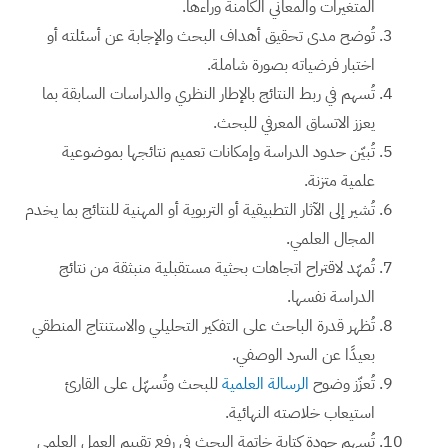
المتغيرات والمعاني الكامنة وراءها.
تُوضح مدى تحقيق أهداف البحث والإجابة عن أسئلته أو
اختبار فرضياته بصورة شاملة.
تُسهم في ربط النتائج بالإطار النظري والدراسات السابقة بما
يعزز الاتساق المعرفي للبحث.
تُبيّن حدود الدراسة وإمكانات تعميم نتائجها بموضوعية
علمية متزنة.
تُشير إلى الآثار التطبيقية أو التربوية أو المهنية للنتائج بما يخدم
المجال العلمي.
تُمهّد لاقتراح اتجاهات بحثية مستقبلية منبثقة من نتائج
الدراسة نفسها.
تُظهر قدرة الباحث على التفكير التحليلي والاستنتاج المنطقي
بعيدًا عن السرد الوصفي.
تُعزّز وضوح
الرسالة العلمية
للبحث وتُسهّل على القارئ
استيعاب خلاصته النهائية.
تُسهم جودة كتابة خاتمة البحث في رفع تقييم العمل العلمي