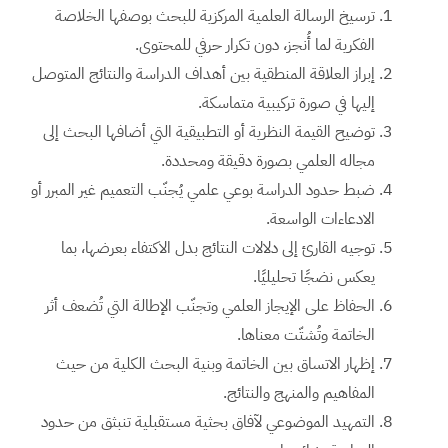
ترسيخ الرسالة العلمية المركزية للبحث بوصفها الخلاصة
الفكرية لما أُنجز، دون تكرار حرفي للمحتوى.
إبراز العلاقة المنطقية بين أهداف الدراسة والنتائج المتوصل
إليها في صورة تركيبية متماسكة.
توضيح القيمة النظرية أو التطبيقية التي أضافها البحث إلى
مجاله العلمي بصورة دقيقة ومحددة.
ضبط حدود الدراسة بوعي علمي يُجنّب التعميم غير المبرر أو
الادعاءات الواسعة.
توجيه القارئ إلى دلالات النتائج بدل الاكتفاء بعرضها، بما
يعكس نضجًا تحليليًا.
الحفاظ على الإيجاز العلمي وتجنّب الإطالة التي تُضعف أثر
الخاتمة وتُشتّت معناها.
إظهار الاتساق بين الخاتمة وبنية البحث الكلية من حيث
المفاهيم والمنهج والنتائج.
التمهيد الموضوعي لآفاق بحثية مستقبلية تنبثق من حدود