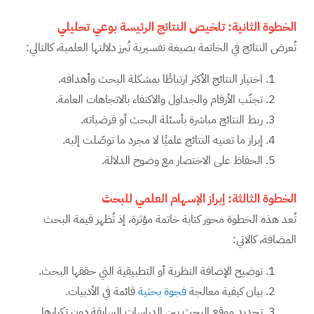
الخطوة الثانية: تلخيص النتائج الرئيسة بوعي تحليلي
تُعرض النتائج في الخاتمة بصيغة تفسيرية تُبرز دلالتها العلمية، كالتالي:
اختيار النتائج الأكثر ارتباطًا بمشكلة البحث وأهدافه.
تجنّب الأرقام والجداول والاكتفاء بالاتجاهات العامة.
ربط النتائج مباشرة بأسئلة البحث أو فرضياته.
إبراز ما تعنيه النتائج علميًا لا مجرد ما توصّلت إليه.
الحفاظ على الاختصار مع وضوح الدلالة.
الخطوة الثالثة: إبراز الإسهام العلمي للبحث
تُعد هذه الخطوة محور كتابة خاتمة مؤثرة، إذ تُظهر قيمة البحث
المضافة، كالاتي:
توضيح الإضافة النظرية أو التطبيقية التي حققها البحث.
بيان كيفية معالجة
فجوة بحثية
قائمة في الأدبيات.
تحديد موقع البحث بين الدراسات السابقة دون تكرارها.