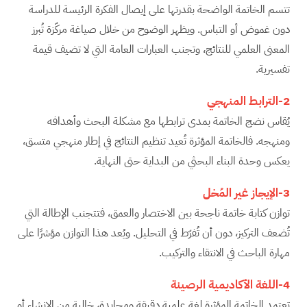
تتسم الخاتمة الواضحة بقدرتها على إيصال الفكرة الرئيسة للدراسة
دون غموض أو التباس. ويظهر الوضوح من خلال صياغة مركّزة تُبرز
المعنى العلمي للنتائج، وتجنب العبارات العامة التي لا تضيف قيمة
تفسيرية.
2-الترابط المنهجي
يُقاس نضج الخاتمة بمدى ترابطها مع مشكلة البحث وأهدافه
ومنهجه. فالخاتمة المؤثرة تُعيد تنظيم النتائج في إطار منهجي متسق،
يعكس وحدة البناء البحثي من البداية حتى النهاية.
3-الإيجاز غير المُخل
توازن كتابة خاتمة ناجحة بين الاختصار والعمق، فتتجنب الإطالة التي
تُضعف التركيز، دون أن تُفرّط في التحليل. ويُعد هذا التوازن مؤشرًا على
مهارة الباحث في الانتقاء والتركيب.
4-اللغة الأكاديمية الرصينة
تعتمد الخاتمة المؤثرة لغة علمية دقيقة ومحايدة، خالية من الإنشاء أو