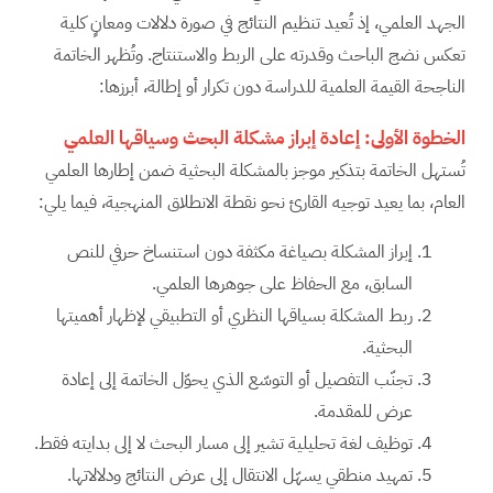
الجهد العلمي، إذ تُعيد تنظيم النتائج في صورة دلالات ومعانٍ كلية
تعكس نضج الباحث وقدرته على الربط والاستنتاج. وتُظهر الخاتمة
الناجحة القيمة العلمية للدراسة دون تكرار أو إطالة، أبرزها:
الخطوة الأولى: إعادة إبراز مشكلة البحث وسياقها العلمي
تُستهل الخاتمة بتذكير موجز بالمشكلة البحثية ضمن إطارها العلمي
العام، بما يعيد توجيه القارئ نحو نقطة الانطلاق المنهجية، فيما يلي:
إبراز المشكلة بصياغة مكثفة دون استنساخ حرفي للنص
السابق، مع الحفاظ على جوهرها العلمي.
ربط المشكلة بسياقها النظري أو التطبيقي لإظهار أهميتها
البحثية.
تجنّب التفصيل أو التوسّع الذي يحوّل الخاتمة إلى إعادة
عرض للمقدمة.
توظيف لغة تحليلية تشير إلى مسار البحث لا إلى بدايته فقط.
تمهيد منطقي يسهّل الانتقال إلى عرض النتائج ودلالاتها.