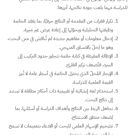
للدراسة مهما بلغت جودة نتائجها، أبرزها:
تكرار فقرات من المقدمة أو النتائج حرفيًا، بما يفقد الخاتمة
وظيفتها التحليلية ويحوّلها إلى إعادة عرض غير مبررة.
إدخال معلومات أو مفاهيم جديدة لم تُناقش في متن البحث،
وهو ما يُخلّ بالاتساق المنهجي.
الإطالة المفرطة في كتابة خاتمة تتجاوز حدود التركيب إلى
السرد، فتُضعف تركيز القارئ.
الإيجاز المُخلّ الذي يختزل الخاتمة في أسطر عامة لا تُبرز
القيمة العلمية للدراسة.
استخدام لغة إنشائية أو تقييمية ذات أحكام مطلقة لا تستند
إلى نتائج البحث.
تجاهل الربط بين النتائج وأهداف الدراسة أو أسئلتها، بما
يُضعف منطق الاستنتاج.
تضخيم الإسهام العلمي للبحث أو الادعاء بتعميمات لا تسمح
بها المنهجية المستخدمة.