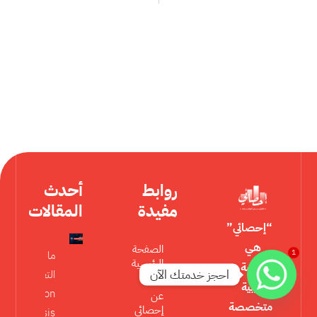
روابط
أحدث
مفيدة
المقالات
“إحصائي”
هي
الصفحة
1
ما هو تحليل
الرئيسية
منصة
احجز خدمتك الآن
التعديل
عربية
Moderation
عن
متخصصة
إحصائي
Analysis في