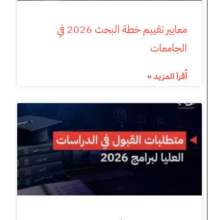
معايير تقييم خطة البحث 2026 في
الجامعات
أٌقرأ المزيد »