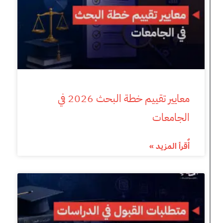
معايير تقييم خطة البحث 2026 في
الجامعات
أٌقرأ المزيد »