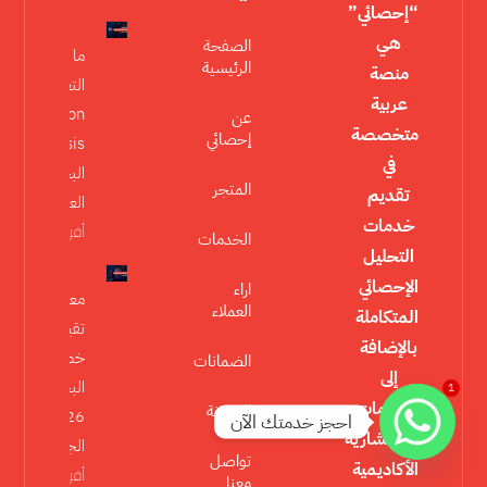
“إحصائي”
هي
الصفحة
ما هو تحليل
الرئيسية
منصة
التعديل
عربية
Moderation
عن
متخصصة
إحصائي
Analysis في
في
البحث
المتجر
تقديم
العلمي؟
خدمات
أقرأ المزيد »
الخدمات
التحليل
الإحصائي
اراء
معايير
العملاء
المتكاملة
تقييم
بالإضافة
خطة
الضمانات
إلى
البحث
1
الخدمات
المدونة
2026 في
احجز خدمتك الآن
الاستشارية
الجامعات
تواصل
الأكاديمية
أقرأ المزيد
معنا