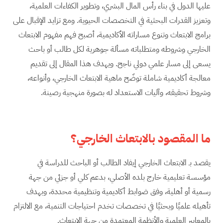
عليها الدول في بناء رأس المال البشري، وتطوير الكفاءات العلمية،
وتعزيز القدرات البحثية في التخصصات الحيوية. ومع تزايد الإقبال على
برامج الابتعاث وتنوع مساراته الأكاديمية، أصبح فهم مفهوم الابتعاث
الخارجي وشروطه ومتطلباته مسألة جوهرية لكل طالب أو باحث
يسعى إلى مسار علمي دولي ناجح. ويهدف هذا المقال إلى تقديم
معالجة أكاديمية شاملة توضّح ماهية الابتعاث الخارجي، وأنواعه،
وشروط تحقيقه، وآليات الاستعداد له بصورة منهجية رصينة.
ما المقصود بالابتعاث الخارجي؟
يقصد بـ الابتعاث الخارجي إيفاد الطالب أو الباحث للدراسة في
مؤسسة تعليمية خارج بلده الأصلي، بدعم كلي أو جزئي من جهة
رسمية أو أهلية، وفق ضوابط أكاديمية وتنظيمية محددة، وبهدف
تأهيله علميًا وبحثيًا في تخصصات تخدم احتياجات التنمية، مع الالتزام
بالمعايير العلمية والأنظمة المعتمدة من جهة الابتعاث.