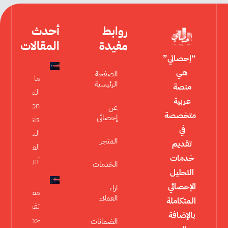
روابط
أحدث
مفيدة
المقالات
“إحصائي”
هي
الصفحة
ما هو تحليل
الرئيسية
منصة
التعديل
عربية
Moderation
عن
متخصصة
إحصائي
Analysis في
في
البحث
المتجر
تقديم
العلمي؟
خدمات
أقرأ المزيد »
الخدمات
التحليل
الإحصائي
اراء
معايير
العملاء
المتكاملة
تقييم
بالإضافة
خطة
الضمانات