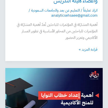
وأعضاء هيئة التدريس
اترك تعليقاً
/
التعليم عن بعد والجامعات السعودية
/
analyticsehsaee@gmail.com
أهمية المشاركة في المؤتمرات للباحثين تُعدّ أهمية المشاركة في
المؤتمرات للباحثين من المحاور الأساسية في تطوير المسار
الأكاديمي وتعزيز الحضور
قراءة المزيد »
أهمية
إعداد
خطاب
النوايا
لمنح
2026