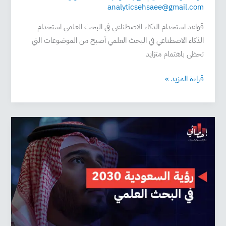
analyticsehsaee@gmail.com
قواعد استخدام الذكاء الاصطناعي في البحث العلمي استخدام
الذكاء الاصطناعي في البحث العلمي أصبح من الموضوعات التي
تحظى باهتمام متزايد
قراءة المزيد »
تفاصيل
رؤية
السعودية
2030
في
البحث
العلمي