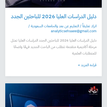
دليل الدراسات العليا 2026 للباحثين الجدد
اترك تعليقاً
/
التعليم عن بعد والجامعات السعودية
/
analyticsehsaee@gmail.com
دليل الدراسات العليا 2026 للباحثين الجدد الدراسات العليا تمثل
مرحلة أكاديمية متقدمة تتطلب من الباحث الجديد فهمًا واضحًا
للمتطلبات العلمية
قراءة المزيد »
استخدام
Google
Scholar
والتعامل