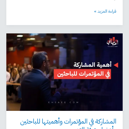
قراءة المزيد »
المشاركة
في
المؤتمرات
وأهميتها
للباحثين
وأعضاء
هيئة
التدريس
المشاركة في المؤتمرات وأهميتها للباحثين