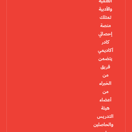
العلمية
والأدبية
تمتلك
منصة
إحصائي
كادر
أكاديمي
يتضمن
فريق
من
الخبراء
من
أعضاء
هيئة
التدريس
والحاصلين